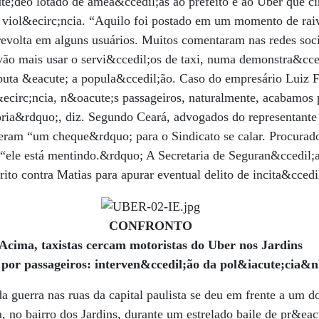
;deo lotado de amea&ccedil;as ao prefeito e ao Uber que circ
a viol&ecirc;ncia. “Aquilo foi postado em um momento de rai
evolta em alguns usuários. Muitos comentaram nas redes soci
 vão mais usar o servi&ccedil;os de taxi, numa demonstra&cce
puta &eacute; a popula&ccedil;ão. Caso do empresário Luiz 
ecirc;ncia, n&oacute;s passageiros, naturalmente, acabamos p
oria&rdquo;, diz. Segundo Ceará, advogados do representante
eram “um cheque&rdquo; para o Sindicato se calar. Procura
“ele está mentindo.&rdquo; A Secretaria de Seguran&ccedil;
ito contra Matias para apurar eventual delito de incita&ccedil
CONFRONTO
Acima, taxistas cercam motoristas do Uber nos Jardins
 por passageiros: interven&ccedil;ão da pol&iacute;cia&n
a guerra nas ruas da capital paulista se deu em frente a um d
ta, no bairro dos Jardins, durante um estrelado baile de pr&ea