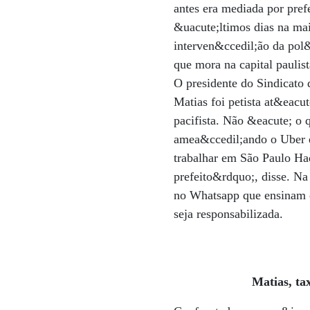
antes era mediada por prefe
&uacute;ltimos dias na ma
interven&ccedil;ão da pol&
que mora na capital paulist
O presidente do Sindicato
Matias foi petista at&eacu
pacifista. Não &eacute; o 
amea&ccedil;ando o Uber e
trabalhar em São Paulo Ha
prefeito&rdquo;, disse. N
no Whatsapp que ensinam c
seja responsabilizada.
Matias, ta