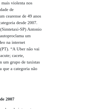
u mais violenta nos
idade de
 um cearense de 49 anos
 categoria desde 2007.
 (Simtetaxi-SP) Antonio
e autoproclama um
eo na internet
 (PT). “A Uber não vai
cute; cacete,
m um grupo de taxistas
 que a categoria não
sde 2007