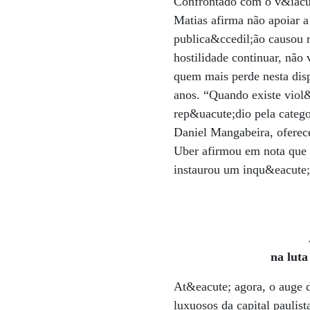
Confrontado com o v&iacute
Matias afirma não apoiar 
publica&ccedil;ão causou r
hostilidade continuar, não
quem mais perde nesta dis
anos. “Quando existe viol&
rep&uacute;dio pela categ
Daniel Mangabeira, oferec
Uber afirmou em nota que 
instaurou um inqu&eacute;r
na luta
At&eacute; agora, o auge d
luxuosos da capital paulis