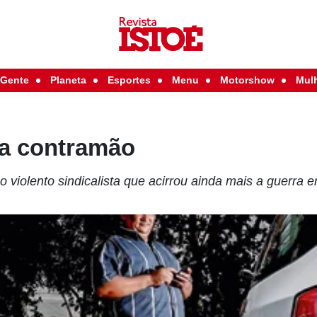
Gente
Planeta
Esportes
Menu
Motorshow
Mul
na contramão
 violento sindicalista que acirrou ainda mais a guerra en