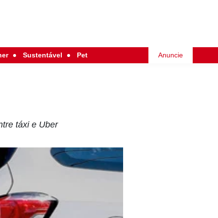
her
Sustentável
Pet
Anuncie
tre táxi e Uber