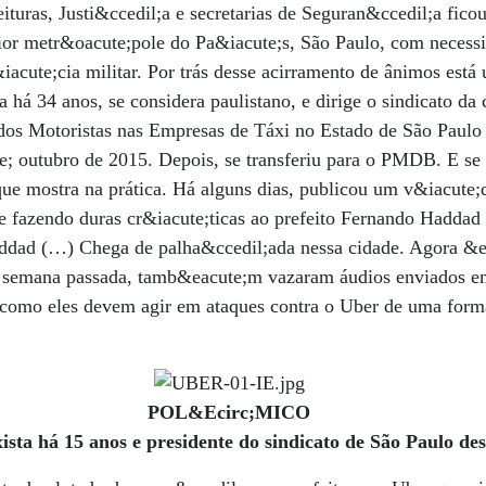
ituras, Justi&ccedil;a e secretarias de Seguran&ccedil;a fico
ior metr&oacute;pole do Pa&iacute;s, São Paulo, com necess
iacute;cia militar. Por trás desse acirramento de ânimos está
a há 34 anos, se considera paulistano, e dirige o sindicato da
 dos Motoristas nas Empresas de Táxi no Estado de São Paulo
te; outubro de 2015. Depois, se transferiu para o PMDB. E s
que mostra na prática. Há alguns dias, publicou um v&iacute;d
 fazendo duras cr&iacute;ticas ao prefeito Fernando Haddad
ddad (…) Chega de palha&ccedil;ada nessa cidade. Agora &ea
a semana passada, tamb&eacute;m vazaram áudios enviados e
omo eles devem agir em ataques contra o Uber de uma forma
POL&Ecirc;MICO
xista há 15 anos e presidente do sindicato de São Paulo de