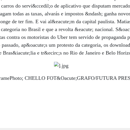
s carros do servi&ccedil;o de aplicativo que disputam mercad
agam todas as taxas, alvarás e impostos &ndash; ganha novos
longe de ter fim. E vai al&eacute;m da capital paulista. Matias
 categoria no Brasil e que a revolta &eacute; nacional. S&oac
stas contra os motoristas do Uber tem servido de propaganda p
no passado, ap&oacute;s um protesto da categoria, os downlo
 Bras&iacute;lia e tr&ecirc;s no Rio de Janeiro e Belo Horiz
es/FramePhoto; CHELLO FOT&Oacute;GRAFO/FUTURA PRES