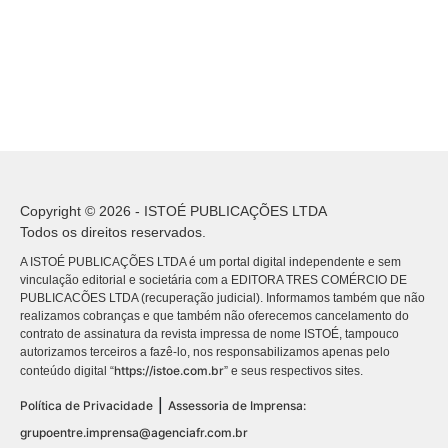
Copyright © 2026 - ISTOÉ PUBLICAÇÕES LTDA
Todos os direitos reservados.
A ISTOÉ PUBLICAÇÕES LTDA é um portal digital independente e sem
vinculação editorial e societária com a EDITORA TRES COMÉRCIO DE
PUBLICACÕES LTDA (recuperação judicial). Informamos também que não
realizamos cobranças e que também não oferecemos cancelamento do
contrato de assinatura da revista impressa de nome ISTOÉ, tampouco
autorizamos terceiros a fazê-lo, nos responsabilizamos apenas pelo
https://istoe.com.br
conteúdo digital “
” e seus respectivos sites.
|
Política de Privacidade
Assessoria de Imprensa:
grupoentre.imprensa@agenciafr.com.br