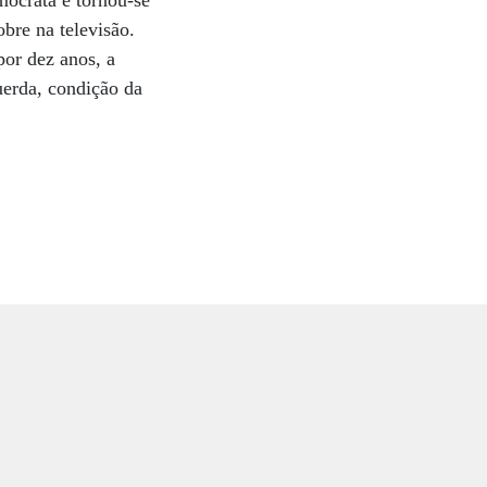
mocrata e tornou-se
bre na televisão.
or dez anos, a
uerda, condição da