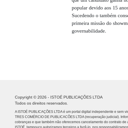
que um candidato ganha no 
popular devido aos 15 anos
Sucedendo o também conser
primeira missão do showman
governabilidade.
Copyright © 2026 - ISTOÉ PUBLICAÇÕES LTDA
Todos os direitos reservados.
A ISTOÉ PUBLICAÇÕES LTDA é um portal digital independente e sem vin
TRES COMÉRCIO DE PUBLICACÕES LTDA (recuperação judicial). Info
cobranças e que também não oferecemos cancelamento do contrato de a
ISTOÉ, tampouco autorizamos terceiros a fazê-lo, nos responsabilizamos