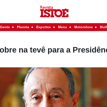
Gente
Planeta
Esportes
Menu
Motorshow
Mul
obre na tevê para a Presidên