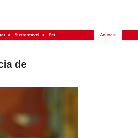
her
Sustentável
Pet
Anuncie
cia de