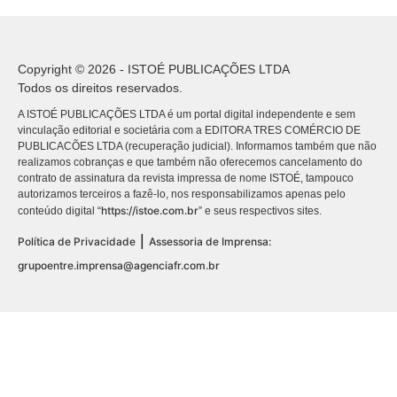
Copyright © 2026 - ISTOÉ PUBLICAÇÕES LTDA
Todos os direitos reservados.
A ISTOÉ PUBLICAÇÕES LTDA é um portal digital independente e sem
vinculação editorial e societária com a EDITORA TRES COMÉRCIO DE
PUBLICACÕES LTDA (recuperação judicial). Informamos também que não
realizamos cobranças e que também não oferecemos cancelamento do
contrato de assinatura da revista impressa de nome ISTOÉ, tampouco
autorizamos terceiros a fazê-lo, nos responsabilizamos apenas pelo
https://istoe.com.br
conteúdo digital “
” e seus respectivos sites.
|
Política de Privacidade
Assessoria de Imprensa:
grupoentre.imprensa@agenciafr.com.br