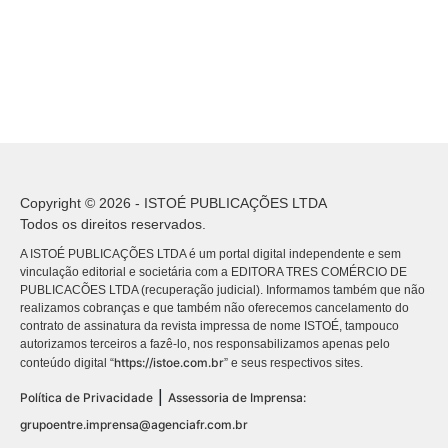
Copyright © 2026 - ISTOÉ PUBLICAÇÕES LTDA
Todos os direitos reservados.
A ISTOÉ PUBLICAÇÕES LTDA é um portal digital independente e sem
vinculação editorial e societária com a EDITORA TRES COMÉRCIO DE
PUBLICACÕES LTDA (recuperação judicial). Informamos também que não
realizamos cobranças e que também não oferecemos cancelamento do
contrato de assinatura da revista impressa de nome ISTOÉ, tampouco
autorizamos terceiros a fazê-lo, nos responsabilizamos apenas pelo
https://istoe.com.br
conteúdo digital “
” e seus respectivos sites.
|
Política de Privacidade
Assessoria de Imprensa:
grupoentre.imprensa@agenciafr.com.br