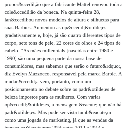
propor&ccedil;ão que a fabricante Mattel renovou toda a
cole&ccedil;ão da boneca. Na quinta-feira 28,
lan&ccedil;ou novos modelos de altura e silhuetas para
suas Barbies. Aumentou as op&ccedil;&otilde;es
gradativamente e, hoje, já são quatro diferentes tipos de
corpo, sete tons de pele, 22 cores de olhos e 24 tipos de
cabelo. “As mães millennials [nascidas entre 1980 e
1990] são uma pequena parte da nossa base de
consumidores, mas sabemos que serão o futuro&rdquo;,
diz Evelyn Mazzocco, responsável pela marca Barbie. A
mudan&ccedil;a vem, portanto, como um
posicionamento no debate sobre os padr&otilde;es de
beleza impostos para as mulheres. Com várias
op&ccedil;&otilde;es, a mensagem &eacute; que não há
padr&otilde;es. Mas pode ser vista tamb&eacute;m
como uma jogada de marketing, já que as vendas da
boneca ca&iacute;ram 20% entre 2012 e 2014 e