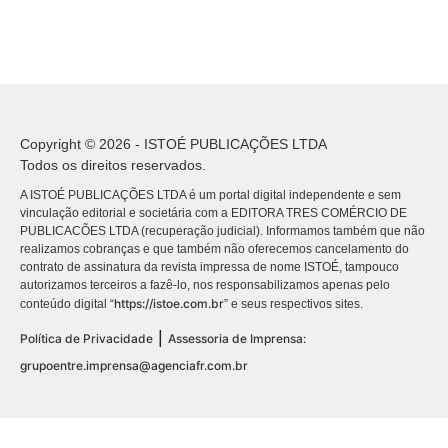
Copyright © 2026 - ISTOÉ PUBLICAÇÕES LTDA
Todos os direitos reservados.
A ISTOÉ PUBLICAÇÕES LTDA é um portal digital independente e sem
vinculação editorial e societária com a EDITORA TRES COMÉRCIO DE
PUBLICACÕES LTDA (recuperação judicial). Informamos também que não
realizamos cobranças e que também não oferecemos cancelamento do
contrato de assinatura da revista impressa de nome ISTOÉ, tampouco
autorizamos terceiros a fazê-lo, nos responsabilizamos apenas pelo
https://istoe.com.br
conteúdo digital “
” e seus respectivos sites.
|
Política de Privacidade
Assessoria de Imprensa:
grupoentre.imprensa@agenciafr.com.br