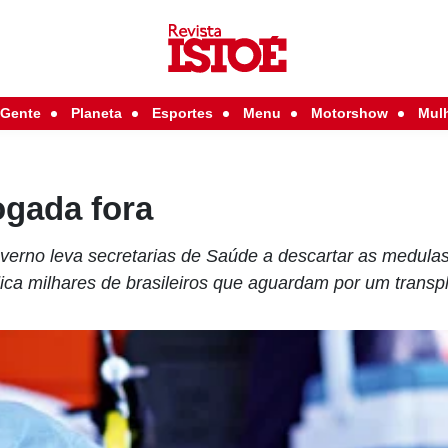
Gente
Planeta
Esportes
Menu
Motorshow
Mul
ogada fora
verno leva secretarias de Saúde a descartar as medula
dica milhares de brasileiros que aguardam por um transp