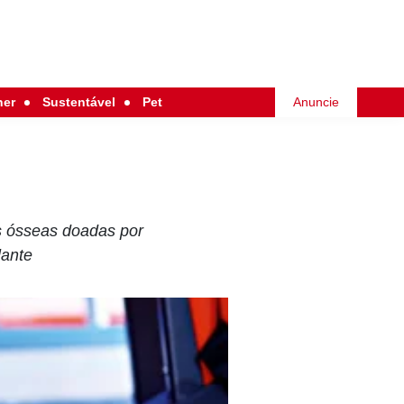
her
Sustentável
Pet
Anuncie
s ósseas doadas por
lante