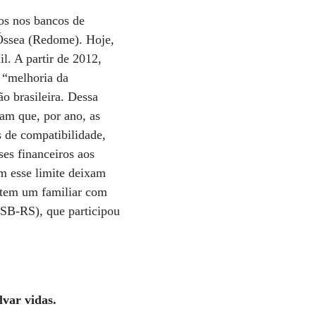
dos nos bancos de
 Óssea (Redome). Hoje,
l. A partir de 2012,
 “melhoria da
o brasileira. Dessa
cam que, por ano, as
 de compatibilidade,
ses financeiros aos
am esse limite deixam
e tem um familiar com
PSB-RS), que participou
var vidas.