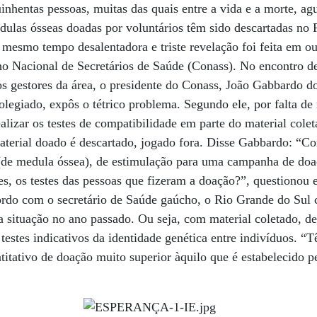
inhentas pessoas, muitas das quais entre a vida e a morte, a
edulas ósseas doadas por voluntários têm sido descartadas no 
 mesmo tempo desalentadora e triste revelação foi feita em ou
o Nacional de Secretários de Saúde (Conass). No encontro des
s gestores da área, o presidente do Conass, João Gabbardo do
legiado, expôs o tétrico problema. Segundo ele, por falta de 
alizar os testes de compatibilidade em parte do material colet
aterial doado é descartado, jogado fora. Disse Gabbardo: “C
e medula óssea), de estimulação para uma campanha de doa
 os testes das pessoas que fizeram a doação?”, questionou e
rdo com o secretário de Saúde gaúcho, o Rio Grande do Sul c
 situação no ano passado. Ou seja, com material coletado, d
testes indicativos da identidade genética entre indivíduos. “
titativo de doação muito superior àquilo que é estabelecido p