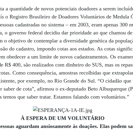
ta a quantidade de novos potenciais doadores a serem incluí
aís o Registro Brasileiro de Doadores Voluntários de Medula
essoas cadastradas no sistema – em 2003, eram apenas 300 mi
a, o governo federal decidiu dar prioridade ao que chamou de
 o objetivo de contemplar a diversidade genética da populaçã
são do cadastro, impondo cotas aos estados. As cotas signifi
em obedecer a um limite de novos cadastramentos. Os exames
 de R$ 400, são realizados com dinheiro do SUS, mas os repas
 cotas. Como consequência, amostras recolhidas que extrapol
existente, por exemplo, no Rio Grande do Sul. “O cidadão qu
r saber de cota”, afirmou o ex-deputado Beto Albuquerque (
 temos que saber tratar. Estamos falando com voluntários.”
À ESPERA DE UM VOLUNTÁRIO
pessoas aguardam ansiosamente às doações. Elas podem sal