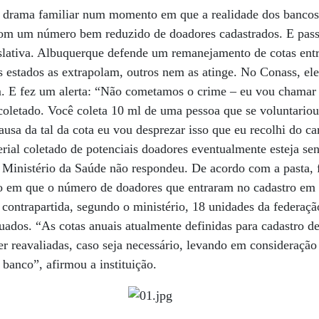
 drama familiar num momento em que a realidade dos bancos
 com um número bem reduzido de doadores cadastrados. E pass
islativa. Albuquerque defende um remanejamento de cotas entr
 estados as extrapolam, outros nem as atinge. No Conass, ele 
. E fez um alerta: “Não cometamos o crime – eu vou chamar 
i coletado. Você coleta 10 ml de uma pessoa que se voluntariou
usa da tal da cota eu vou desprezar isso que eu recolhi do c
erial coletado de potenciais doadores eventualmente esteja se
 o Ministério da Saúde não respondeu. De acordo com a pasta, 
o em que o número de doadores que entraram no cadastro em 
contrapartida, segundo o ministério, 18 unidades da federaçã
uados. “As cotas anuais atualmente definidas para cadastro d
r reavaliadas, caso seja necessário, levando em consideração
banco”, afirmou a instituição.