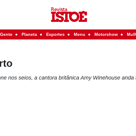
Gente
Planeta
Esportes
Menu
Motorshow
Mul
rto
one nos seios, a cantora britânica Amy Winehouse anda t