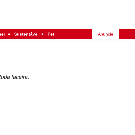
her
Sustentável
Pet
Anuncie
oda faceira.