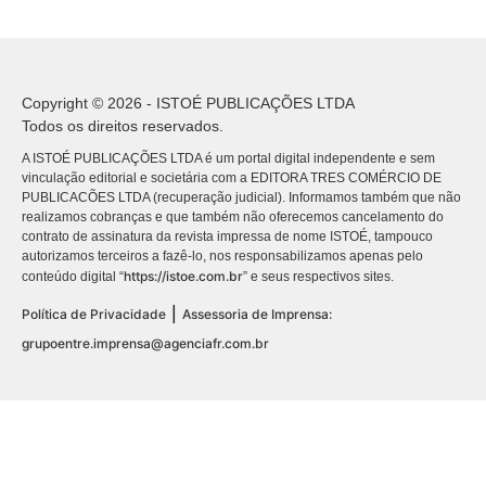
Copyright © 2026 - ISTOÉ PUBLICAÇÕES LTDA
Todos os direitos reservados.
A ISTOÉ PUBLICAÇÕES LTDA é um portal digital independente e sem
vinculação editorial e societária com a EDITORA TRES COMÉRCIO DE
PUBLICACÕES LTDA (recuperação judicial). Informamos também que não
realizamos cobranças e que também não oferecemos cancelamento do
contrato de assinatura da revista impressa de nome ISTOÉ, tampouco
autorizamos terceiros a fazê-lo, nos responsabilizamos apenas pelo
https://istoe.com.br
conteúdo digital “
” e seus respectivos sites.
|
Política de Privacidade
Assessoria de Imprensa:
grupoentre.imprensa@agenciafr.com.br