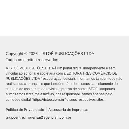
Copyright © 2026 - ISTOÉ PUBLICAÇÕES LTDA
Todos os direitos reservados.
A ISTOÉ PUBLICAÇÕES LTDA é um portal digital independente e sem
vinculação editorial e societária com a EDITORA TRES COMÉRCIO DE
PUBLICACÕES LTDA (recuperação judicial). Informamos também que não
realizamos cobranças e que também não oferecemos cancelamento do
contrato de assinatura da revista impressa de nome ISTOÉ, tampouco
autorizamos terceiros a fazê-lo, nos responsabilizamos apenas pelo
https://istoe.com.br
conteúdo digital “
” e seus respectivos sites.
|
Política de Privacidade
Assessoria de Imprensa:
grupoentre.imprensa@agenciafr.com.br