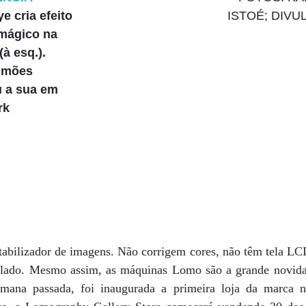
e cria efeito
 mágico na
à esq.).
imões
 a sua em
rk
abilizador de imagens. Não corrigem cores, não têm tela LC
velado. Mesmo assim, as máquinas Lomo são a grande novida
emana passada, foi inaugurada a primeira loja da marca n