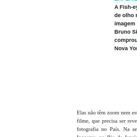
A Fish-ey
de olho
imagem (
Bruno S
comprou
Nova Yo
Elas não têm zoom nem est
filme, que precisa ser re
fotografia no País. Na s