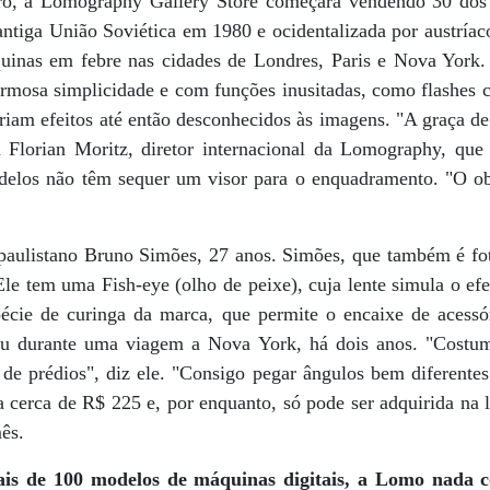
ro, a Lomography Gallery Store começará vendendo 30 dos
antiga União Soviética em 1980 e ocidentalizada por austría
uinas em febre nas cidades de Londres, Paris e Nova York
rmosa simplicidade e com funções inusitadas, como flashes co
riam efeitos até então desconhecidos às imagens. "A graça d
a Florian Moritz, diretor internacional da Lomography, qu
elos não têm sequer um visor para o enquadramento. "O obj
 paulistano Bruno Simões, 27 anos. Simões, que também é fot
e tem uma Fish-eye (olho de peixe), cuja lente simula o ef
ie de curinga da marca, que permite o encaixe de acessóri
ou durante uma viagem a Nova York, há dois anos. "Costum
de prédios", diz ele. "Consigo pegar ângulos bem diferentes
 cerca de R$ 225 e, por enquanto, só pode ser adquirida na 
ês.
 de 100 modelos de máquinas digitais, a Lomo nada co