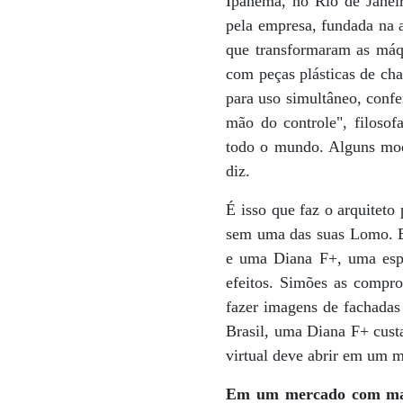
Ipanema, no Rio de Janei
pela empresa, fundada na 
que transformaram as máq
com peças plásticas de cha
para uso simultâneo, confe
mão do controle", filosof
todo o mundo. Alguns mod
diz.
É isso que faz o arquiteto
sem uma das suas Lomo. El
e uma Diana F+, uma espéc
efeitos. Simões as compr
fazer imagens de fachadas 
Brasil, uma Diana F+ custa
virtual deve abrir em um m
Em um mercado com mais