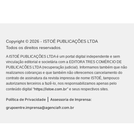
Copyright © 2026 - ISTOÉ PUBLICAÇÕES LTDA
Todos os direitos reservados.
A ISTOÉ PUBLICAÇÕES LTDA é um portal digital independente e sem
vinculação editorial e societária com a EDITORA TRES COMÉRCIO DE
PUBLICACÕES LTDA (recuperação judicial). Informamos também que não
realizamos cobranças e que também não oferecemos cancelamento do
contrato de assinatura da revista impressa de nome ISTOÉ, tampouco
autorizamos terceiros a fazê-lo, nos responsabilizamos apenas pelo
https://istoe.com.br
conteúdo digital “
” e seus respectivos sites.
|
Política de Privacidade
Assessoria de Imprensa:
grupoentre.imprensa@agenciafr.com.br