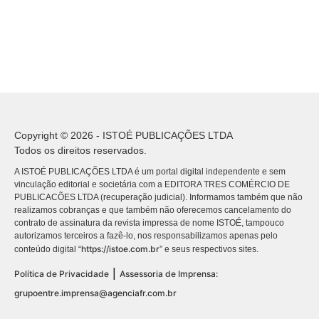
Copyright © 2026 - ISTOÉ PUBLICAÇÕES LTDA
Todos os direitos reservados.
A ISTOÉ PUBLICAÇÕES LTDA é um portal digital independente e sem
vinculação editorial e societária com a EDITORA TRES COMÉRCIO DE
PUBLICACÕES LTDA (recuperação judicial). Informamos também que não
realizamos cobranças e que também não oferecemos cancelamento do
contrato de assinatura da revista impressa de nome ISTOÉ, tampouco
autorizamos terceiros a fazê-lo, nos responsabilizamos apenas pelo
https://istoe.com.br
conteúdo digital “
” e seus respectivos sites.
|
Política de Privacidade
Assessoria de Imprensa:
grupoentre.imprensa@agenciafr.com.br