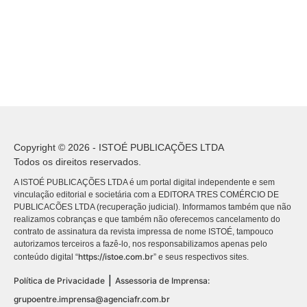
Copyright © 2026 - ISTOÉ PUBLICAÇÕES LTDA
Todos os direitos reservados.
A ISTOÉ PUBLICAÇÕES LTDA é um portal digital independente e sem
vinculação editorial e societária com a EDITORA TRES COMÉRCIO DE
PUBLICACÕES LTDA (recuperação judicial). Informamos também que não
realizamos cobranças e que também não oferecemos cancelamento do
contrato de assinatura da revista impressa de nome ISTOÉ, tampouco
autorizamos terceiros a fazê-lo, nos responsabilizamos apenas pelo
https://istoe.com.br
conteúdo digital “
” e seus respectivos sites.
|
Política de Privacidade
Assessoria de Imprensa:
grupoentre.imprensa@agenciafr.com.br