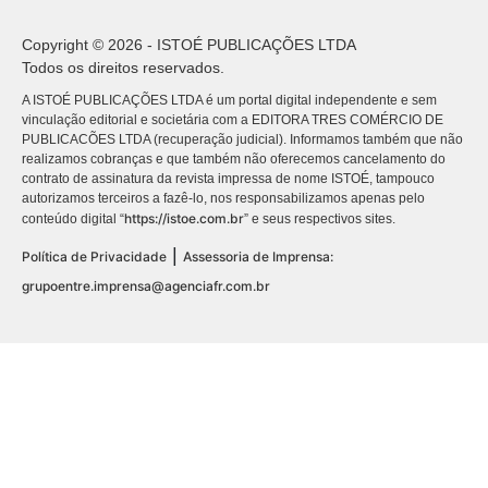
Copyright © 2026 - ISTOÉ PUBLICAÇÕES LTDA
Todos os direitos reservados.
A ISTOÉ PUBLICAÇÕES LTDA é um portal digital independente e sem
vinculação editorial e societária com a EDITORA TRES COMÉRCIO DE
PUBLICACÕES LTDA (recuperação judicial). Informamos também que não
realizamos cobranças e que também não oferecemos cancelamento do
contrato de assinatura da revista impressa de nome ISTOÉ, tampouco
autorizamos terceiros a fazê-lo, nos responsabilizamos apenas pelo
https://istoe.com.br
conteúdo digital “
” e seus respectivos sites.
|
Política de Privacidade
Assessoria de Imprensa:
grupoentre.imprensa@agenciafr.com.br