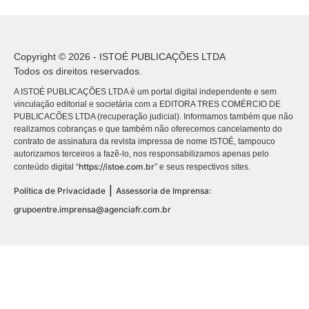
Copyright © 2026 - ISTOÉ PUBLICAÇÕES LTDA
Todos os direitos reservados.
A ISTOÉ PUBLICAÇÕES LTDA é um portal digital independente e sem
vinculação editorial e societária com a EDITORA TRES COMÉRCIO DE
PUBLICACÕES LTDA (recuperação judicial). Informamos também que não
realizamos cobranças e que também não oferecemos cancelamento do
contrato de assinatura da revista impressa de nome ISTOÉ, tampouco
autorizamos terceiros a fazê-lo, nos responsabilizamos apenas pelo
https://istoe.com.br
conteúdo digital “
” e seus respectivos sites.
|
Política de Privacidade
Assessoria de Imprensa:
grupoentre.imprensa@agenciafr.com.br