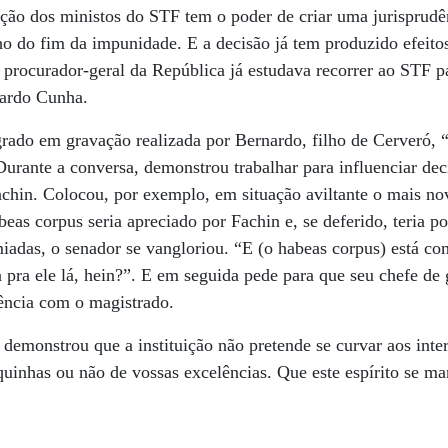
ação dos ministos do STF tem o poder de criar uma jurisprudê
ho do fim da impunidade. E a decisão já tem produzido efeit
 procurador-geral da República já estudava recorrer ao STF pa
uardo Cunha.
grado em gravação realizada por Bernardo, filho de Cerveró, 
rante a conversa, demonstrou trabalhar para influenciar deci
hin. Colocou, por exemplo, em situação aviltante o mais nov
as corpus seria apreciado por Fachin e, se deferido, teria po
miadas, o senador se vangloriou. “E (o habeas corpus) está c
a pra ele lá, hein?”. E em seguida pede para que seu chefe de
ência com o magistrado.
demonstrou que a instituição não pretende se curvar aos inte
inhas ou não de vossas excelências. Que este espírito se ma