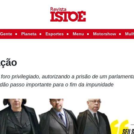
Gente
Planeta
Esportes
Menu
Motorshow
Mul
ação
 foro privilegiado, autorizando a prisão de um parlament
 dão passo importante para o fim da impunidade