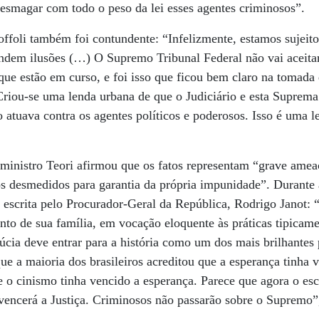
esmagar com todo o peso da lei esses agentes criminosos”.
ffoli também foi contundente: “Infelizmente, estamos sujeitos
endem ilusões (…) O Supremo Tribunal Federal não vai aceita
 que estão em curso, e foi isso que ficou bem claro na tomada
iou-se uma lenda urbana de que o Judiciário e esta Suprema 
atuava contra os agentes políticos e poderosos. Isso é uma 
 ministro Teori afirmou que os fatos representam “grave ame
s desmedidos para garantia da própria impunidade”. Durante a
 escrita pelo Procurador-Geral da República, Rodrigo Janot: “
nto de sua família, em vocação eloquente às práticas tipicame
cia deve entrar para a história como um dos mais brilhantes 
a maioria dos brasileiros acreditou que a esperança tinha 
 o cinismo tinha vencido a esperança. Parece que agora o es
encerá a Justiça. Criminosos não passarão sobre o Supremo”,