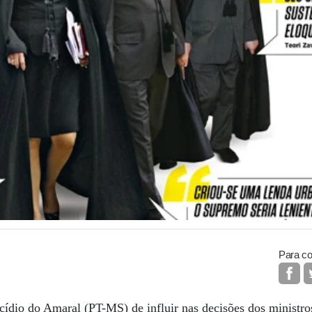
Para co
ídio do Amaral (PT-MS) de influir nas decisões dos ministr