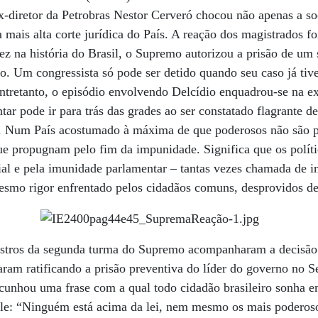
ex-diretor da Petrobras Nestor Cerveró chocou não apenas a s
a mais alta corte jurídica do País. A reação dos magistrados f
vez na história do Brasil, o Supremo autorizou a prisão de um
o. Um congressista só pode ser detido quando seu caso já tive
tretanto, o episódio envolvendo Delcídio enquadrou-se na ex
ar pode ir para trás das grades ao ser constatado flagrante del
es. Num País acostumado à máxima de que poderosos não são p
ue propugnam pelo fim da impunidade. Significa que os políti
ial e pela imunidade parlamentar – tantas vezes chamada de 
mo rigor enfrentado pelos cidadãos comuns, desprovidos de r
nistros da segunda turma do Supremo acompanharam a decisão 
taram ratificando a prisão preventiva do líder do governo no 
 cunhou uma frase com a qual todo cidadão brasileiro sonha 
ele: “Ninguém está acima da lei, nem mesmo os mais poderosos