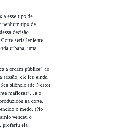
 a esse tipo de
r nenhum tipo de
 dessa decisão
Corte seria leniente
lenda urbana, uma
aça à ordem pública” ao
 sessão, ele leu ainda
Seu silêncio (de Nestor
nte mafiosas”. Já o
produzidos na corte.
vencido o medo. (No
cárnio venceu o
 proferiu ela.