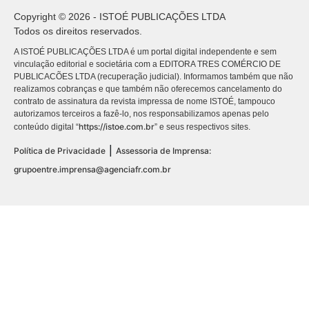
Copyright © 2026 - ISTOÉ PUBLICAÇÕES LTDA
Todos os direitos reservados.
A ISTOÉ PUBLICAÇÕES LTDA é um portal digital independente e sem
vinculação editorial e societária com a EDITORA TRES COMÉRCIO DE
PUBLICACÕES LTDA (recuperação judicial). Informamos também que não
realizamos cobranças e que também não oferecemos cancelamento do
contrato de assinatura da revista impressa de nome ISTOÉ, tampouco
autorizamos terceiros a fazê-lo, nos responsabilizamos apenas pelo
https://istoe.com.br
conteúdo digital “
” e seus respectivos sites.
|
Política de Privacidade
Assessoria de Imprensa:
grupoentre.imprensa@agenciafr.com.br