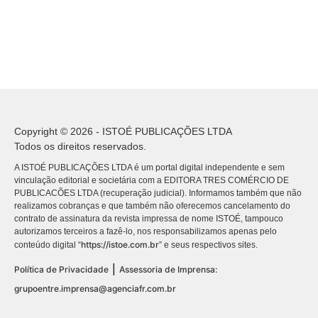
Copyright © 2026 - ISTOÉ PUBLICAÇÕES LTDA
Todos os direitos reservados.
A ISTOÉ PUBLICAÇÕES LTDA é um portal digital independente e sem
vinculação editorial e societária com a EDITORA TRES COMÉRCIO DE
PUBLICACÕES LTDA (recuperação judicial). Informamos também que não
realizamos cobranças e que também não oferecemos cancelamento do
contrato de assinatura da revista impressa de nome ISTOÉ, tampouco
autorizamos terceiros a fazê-lo, nos responsabilizamos apenas pelo
https://istoe.com.br
conteúdo digital “
” e seus respectivos sites.
|
Política de Privacidade
Assessoria de Imprensa:
grupoentre.imprensa@agenciafr.com.br