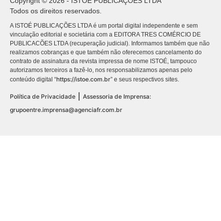
Copyright © 2026 - ISTOÉ PUBLICAÇÕES LTDA
Todos os direitos reservados.
A ISTOÉ PUBLICAÇÕES LTDA é um portal digital independente e sem
vinculação editorial e societária com a EDITORA TRES COMÉRCIO DE
PUBLICACÕES LTDA (recuperação judicial). Informamos também que não
realizamos cobranças e que também não oferecemos cancelamento do
contrato de assinatura da revista impressa de nome ISTOÉ, tampouco
autorizamos terceiros a fazê-lo, nos responsabilizamos apenas pelo
https://istoe.com.br
conteúdo digital “
” e seus respectivos sites.
|
Política de Privacidade
Assessoria de Imprensa:
grupoentre.imprensa@agenciafr.com.br