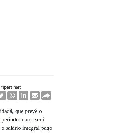
mpartilhar:
dadã, que prevê o
 período maior será
o salário integral pago