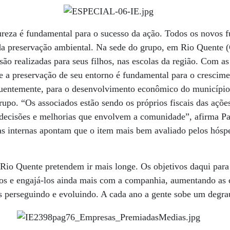
eza é fundamental para o sucesso da ação. Todos os novos f
 da preservação ambiental. Na sede do grupo, em Rio Quente
são realizadas para seus filhos, nas escolas da região. Com a
e a preservação de seu entorno é fundamental para o crescim
uentemente, para o desenvolvimento econômico do municípi
po. “Os associados estão sendo os próprios fiscais das açõe
 decisões e melhorias que envolvem a comunidade”, afirma Pa
as internas apontam que o item mais bem avaliado pelos hósp
 Rio Quente pretendem ir mais longe. Os objetivos daqui para 
ios e engajá-los ainda mais com a companhia, aumentando as 
s perseguindo e evoluindo. A cada ano a gente sobe um degra