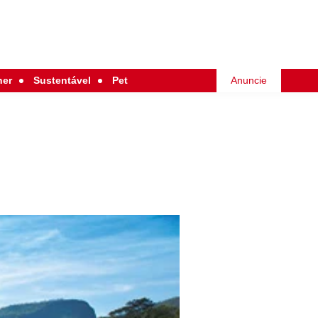
her
Sustentável
Pet
Anuncie