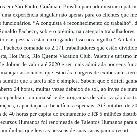
ertos em São Paulo, Goiânia e Brasília para administrar o patr
 uma experiência singular não apenas para os clientes que 
funcionários. “A conquista é reconhecimento do trabalho”, di
Ronaldo Pacheco, sobre o prêmio, na categoria trabalhadores
eto e as pessoas estão enxergando. Isso nos orgulha.” Ao lado
l, Pacheco comanda os 2.171 trabalhadores que estão divididos
ts, Hot Park, Rio Quente Vacation Club, Valetur e turismo i
de dobrar de valor até 2020 e ser mais admirada por seus func
il manejar associados que estão às margens de exuberantes ter
a admitir que a tarefa não é simples. Sabem que é difícil ganh
aberto 24 horas, muitas vezes debaixo de sol, ao invés de num
companhia criou uma série de programas de valorização dos tr
rações, capacitações e benefícios especiais. Até outubro de 
 de 40 horas per capita de treinamento e R$ 6 milhões distri
 Recursos Humanos foi renomeada de Talentos Humanos para s
m ônibus que leva as pessoas de suas casas para o resort.