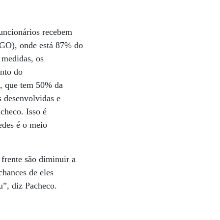
uncionários recebem
 (GO), onde está 87% do
s medidas, os
ento do
o, que tem 50% da
s desenvolvidas e
checo. Isso é
edes é o meio
frente são diminuir a
chances de eles
u”, diz Pacheco.