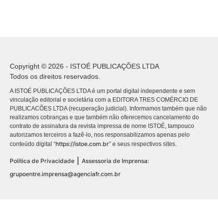
Copyright © 2026 - ISTOÉ PUBLICAÇÕES LTDA
Todos os direitos reservados.
A ISTOÉ PUBLICAÇÕES LTDA é um portal digital independente e sem
vinculação editorial e societária com a EDITORA TRES COMÉRCIO DE
PUBLICACÕES LTDA (recuperação judicial). Informamos também que não
realizamos cobranças e que também não oferecemos cancelamento do
contrato de assinatura da revista impressa de nome ISTOÉ, tampouco
autorizamos terceiros a fazê-lo, nos responsabilizamos apenas pelo
https://istoe.com.br
conteúdo digital “
” e seus respectivos sites.
|
Política de Privacidade
Assessoria de Imprensa:
grupoentre.imprensa@agenciafr.com.br