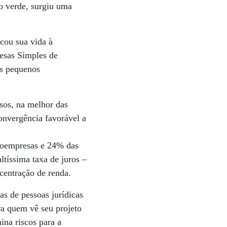
o verde, surgiu uma
cou sua vida à
esas Simples de
os pequenos
sos, na melhor das
onvergência favorável a
croempresas e 24% das
tíssima taxa de juros –
centração de renda.
as de pessoas jurídicas
ra quem vê seu projeto
na riscos para a