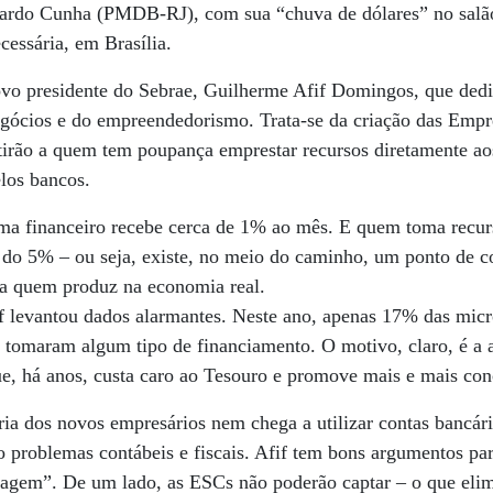
ardo Cunha (PMDB-RJ), com sua “chuva de dólares” no salã
cessária, em Brasília.
ovo presidente do Sebrae, Guilherme Afif Domingos, que dedi
ócios e do empreendedorismo. Trata-se da criação das Empr
tirão a quem tem poupança emprestar recursos diretamente a
los bancos.
ema financeiro recebe cerca de 1% ao mês. E quem toma recur
 do 5% – ou seja, existe, no meio do caminho, um ponto de c
 a quem produz na economia real.
fif levantou dados alarmantes. Neste ano, apenas 17% das mi
tomaram algum tipo de financiamento. O motivo, claro, é a al
e, há anos, custa caro ao Tesouro e promove mais e mais con
ia dos novos empresários nem chega a utilizar contas bancári
o problemas contábeis e fiscais. Afif tem bons argumentos pa
tagem”. De um lado, as ESCs não poderão captar – o que elimi