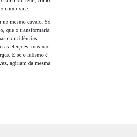
do café com leite, como
io como vice.
am no mesmo cavalo. Só
o, que o transformaria
nas coincidências
ou as eleições, mas não
rgas. E se o lulismo é
a vez, agiriam da mesma