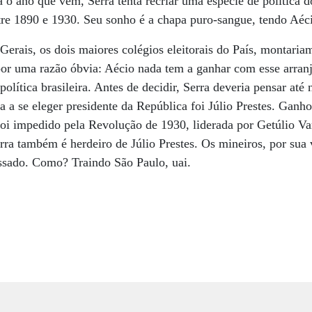
 o ano que vem, Serra tenta recriar uma espécie de política 
tre 1890 e 1930. Seu sonho é a chapa puro-sangue, tendo Aéc
erais, os dois maiores colégios eleitorais do País, montari
por uma razão óbvia: Aécio nada tem a ganhar com esse arranj
olítica brasileira. Antes de decidir, Serra deveria pensar até 
ta a se eleger presidente da República foi Júlio Prestes. Ganh
foi impedido pela Revolução de 1930, liderada por Getúlio Va
erra também é herdeiro de Júlio Prestes. Os mineiros, por su
sado. Como? Traindo São Paulo, uai.