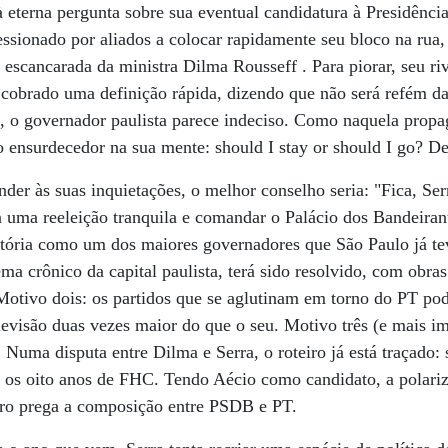
 eterna pergunta sobre sua eventual candidatura à Presidência
ressionado por aliados a colocar rapidamente seu bloco na rua
 escancarada da ministra Dilma Rousseff . Para piorar, seu r
obrado uma definição rápida, dizendo que não será refém da
s, o governador paulista parece indeciso. Como naquela pro
o ensurdecedor na sua mente: should I stay or should I go? De
nder às suas inquietações, o melhor conselho seria: "Fica, Se
ra uma reeleição tranquila e comandar o Palácio dos Bandeiran
istória como um dos maiores governadores que São Paulo já t
ema crônico da capital paulista, terá sido resolvido, com obr
Motivo dois: os partidos que se aglutinam em torno do PT po
evisão duas vezes maior do que o seu. Motivo três (e mais i
. Numa disputa entre Dilma e Serra, o roteiro já está traçado:
a os oito anos de FHC. Tendo Aécio como candidato, a polari
eiro prega a composição entre PSDB e PT.