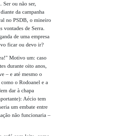
. Ser ou não ser,
, diante da campanha
ival no PSDB, o mineiro
s vontades de Serra.
paganda de uma empresa
vo ficar ou devo ir?
rra!" Motivo um: caso
tes durante oito anos,
eve – e até mesmo o
as como o Rodoanel e a
dem dar à chapa
mportante): Aécio tem
 seria um embate entre
zação não funcionaria –