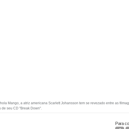
ola Mango, a atriz americana Scarlett Johansson tem se revezado entre as filmag
ws de seu CD "Break Down".
Para co