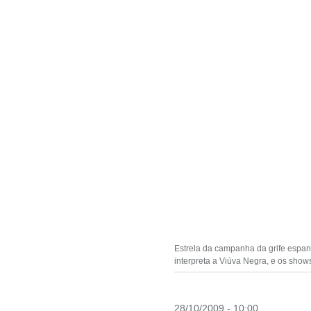
Estrela da campanha da grife espanh
interpreta a Viúva Negra, e os sho
28/10/2009 - 10:00