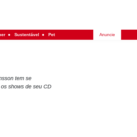
her
Sustentável
Pet
Anuncie
ansson tem se
 e os shows de seu CD