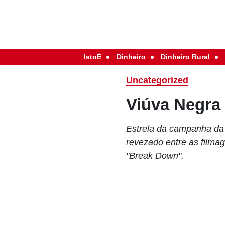
IstoÉ
Dinheiro
Dinheiro Rural
Uncategorized
Viúva Negra
Estrela da campanha da 
revezado entre as filma
"Break Down".