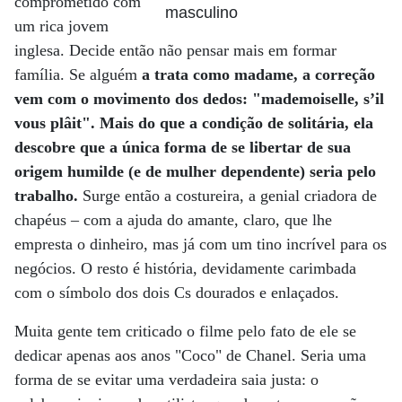
comprometido com
masculino
um rica jovem
inglesa. Decide então não pensar mais em formar
família. Se alguém
a trata como madame, a correção
vem com o movimento dos dedos: "mademoiselle, s’il
vous plâit". Mais do que a condição de solitária, ela
descobre que a única forma de se libertar de sua
origem humilde (e de mulher dependente) seria pelo
trabalho.
Surge então a costureira, a genial criadora de
chapéus – com a ajuda do amante, claro, que lhe
empresta o dinheiro, mas já com um tino incrível para os
negócios. O resto é história, devidamente carimbada
com o símbolo dos dois Cs dourados e enlaçados.
Muita gente tem criticado o filme pelo fato de ele se
dedicar apenas aos anos "Coco" de Chanel. Seria uma
forma de se evitar uma verdadeira saia justa: o