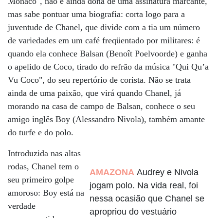
Mônaco", não é ainda dona de uma assinatura marcante,
mas sabe pontuar uma biografia: corta logo para a
juventude de Chanel, que divide com a tia um número
de variedades em um café freqüentado por militares: é
quando ela conhece Balsan (Benoît Poelvoorde) e ganha
o apelido de Coco, tirado do refrão da música "Qui Qu’a
Vu Coco", do seu repertório de corista. Não se trata
ainda de uma paixão, que virá quando Chanel, já
morando na casa de campo de Balsan, conhece o seu
amigo inglês Boy (Alessandro Nivola), também amante
do turfe e do polo.
Introduzida nas altas
rodas, Chanel tem o
AMAZONA
Audrey e Nivola
seu primeiro golpe
jogam polo. Na vida real, foi
amoroso: Boy está na
nessa ocasião que Chanel se
verdade
apropriou do vestuário