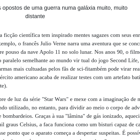
postos de uma guerra numa galáxia muito, muito
distante
a ficção científica tem inspirado mentes sagazes com seus en
xemplo, o francês Julio Verne narra uma aventura que se conc
re pouso da nave Apolo 11 no solo lunar. Nos anos 90, o fil
 paralelo semelhante ao mundo vir tual do jogo Second Life,
rmas mais cultuadas pelos fãs de sci-fitambém pode virar re
rcito americano acaba de realizar testes com um artefato ba
te).
re de luz da série "Star Wars" e mexe com a imaginação de m
ndo utilizado, no entanto, para dividir ao meio o corpo de adv
 e bombardeios. Graças à sua "lâmina" de gás ionizado, aquec
l graus Celsius, a faca funciona como um bisturi capaz de ca
esse ponto que o aparato começa a despertar suspeitas. É poss