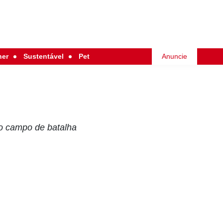
her
Sustentável
Pet
Anuncie
no campo de batalha