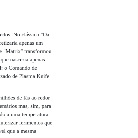
redos. No clássico "Da
retizaria apenas um
me "Matrix" transformou
 que nasceria apenas
al: o Comando de
tizado de Plasma Knife
ilhões de fãs ao redor
ersários mas, sim, para
ido a uma temperatura
uterizar ferimentos que
ível que a mesma