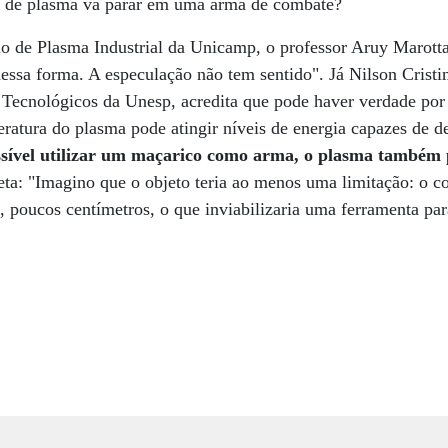
ca de plasma vá parar em uma arma de combate?
o de Plasma Industrial da Unicamp, o professor Aruy Marotta
dessa forma. A especulação não tem sentido". Já Nilson Cristi
Tecnológicos da Unesp, acredita que pode haver verdade por t
peratura do plasma pode atingir níveis de energia capazes de
sível utilizar um maçarico como arma, o plasma também 
leta: "Imagino que o objeto teria ao menos uma limitação: o
, poucos centímetros, o que inviabilizaria uma ferramenta para