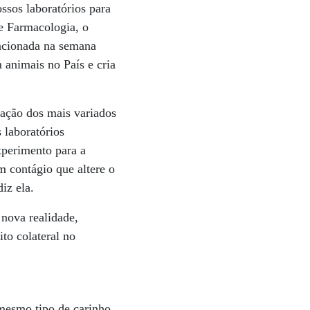
ssos laboratórios para
de Farmacologia, o
ancionada na semana
 animais no País e cria
idação dos mais variados
 laboratórios
xperimento para a
m contágio que altere o
iz ela.
 nova realidade,
to colateral no
 mesmo tipo de carinho