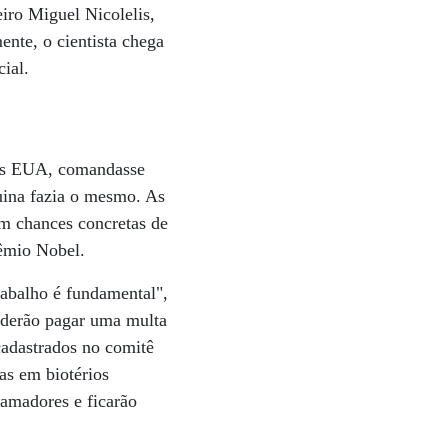
eiro Miguel Nicolelis,
nte, o cientista chega
ial.
nos EUA, comandasse
uina fazia o mesmo. As
am chances concretas de
rêmio Nobel.
rabalho é fundamental",
oderão pagar uma multa
 cadastrados no comitê
as em biotérios
 amadores e ficarão