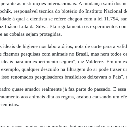
perante as instituições internacionais. A mudança sairá dos no
chik, responsável técnica do biotério do Instituto Nacional 
idade à qual a cientista se refere chegou com a lei 11.794, s
iz Inácio Lula da Silva. Ela regulamenta os experimentos com
e as cobaias sejam protegidas.
s ideais de higiene nos laboratórios, nota de corte para a val
e fizemos pesquisas com animais no Brasil, mas nem todos os
 ideais para um experimento seguro", diz Valderez. Em um e
 exemplo, qualquer descuido na filtragem do ar pode trazer u
r isso renomados pesquisadores brasileiros deixavam o País", d
uadro quase amador realmente já faz parte do passado. E essa
tratamento aos animais dita as regras, acabou causando um efei
ientistas.
ssa parecer, muitos pesquisadores tratam suas cobaias com o