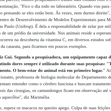
estimação. "Fico o dia todo no laboratório. Quando vou para 
ico pensando se eles estão bem. Às vezes, nem durmo direito",
Centro de Desenvolvimento de Modelos Experimentais para M
o Paulo (Unifesp). É dela a responsabilidade de zelar por mi
s de um prédio da universidade. Nos animais reside a esperan
correu na descoberta da vitamina C, em diversos estudos sob
 da catarata, para ficarmos em poucos exemplos.
iz Gui. Segundo a pesquisadora, um equipamento capaz de
entindo dores sempre é utilizado durante suas pesquisas: 
imento. O bem-estar do animal está em primeiro lugar."
At
ionatto, professora de biologia molecular do Departamento 
tentam entender como o cérebro funciona e buscam tratamento
ois das cirurgias, os camundongos ficam em observação até v
 aquecêlos", diz Marimélia.
, supera os macacos no quesito apego. Culpa de suas feiçõe