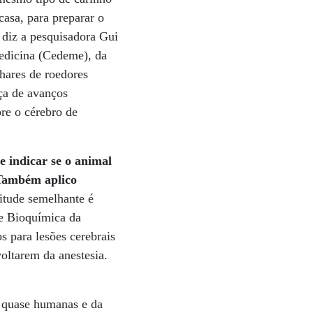
casa, para preparar o
 diz a pesquisadora Gui
edicina (Cedeme), da
lhares de roedores
ça de avanços
re o cérebro de
 indicar se o animal
"Também aplico
itude semelhante é
de Bioquímica da
s para lesões cerebrais
oltarem da anestesia.
s quase humanas e da