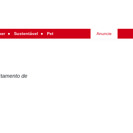
her
Sustentável
Pet
Anuncie
rtamento de