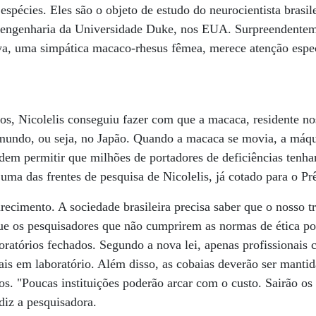
espécies. Eles são o objeto de estudo do neurocientista brasil
oengenharia da Universidade Duke, nos EUA. Surpreendenteme
oya, uma simpática macaco-rhesus fêmea, merece atenção espec
s, Nicolelis conseguiu fazer com que a macaca, residente 
mundo, ou seja, no Japão. Quando a macaca se movia, a máq
dem permitir que milhões de portadores de deficiências tenh
 uma das frentes de pesquisa de Nicolelis, já cotado para o P
recimento. A sociedade brasileira precisa saber que o nosso t
que os pesquisadores que não cumprirem as normas de ética p
boratórios fechados. Segundo a nova lei, apenas profissionais
ais em laboratório. Além disso, as cobaias deverão ser mantid
s. "Poucas instituições poderão arcar com o custo. Sairão os
diz a pesquisadora.