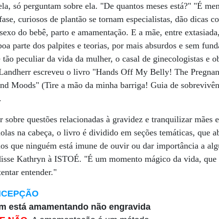
ela, só perguntam sobre ela. "De quantos meses está?" "É me
ase, curiosos de plantão se tornam especialistas, dão dicas co
 sexo do bebê, parto e amamentação. E a mãe, entre extasiada,
oa parte dos palpites e teorias, por mais absurdos e sem fund
 tão peculiar da vida da mulher, o casal de ginecologistas e o
Landherr escreveu o livro "Hands Off My Belly! The Pregna
nd Moods" (Tire a mão da minha barriga! Guia de sobrevivên
.
 sobre questões relacionadas à gravidez e tranquilizar mães e
las na cabeça, o livro é dividido em seções temáticas, que 
os que ninguém está imune de ouvir ou dar importância a alg
, disse Kathryn à ISTOÉ. "É um momento mágico da vida, que 
entar entender."
NCEPÇÃO
m está amamentando não engravida