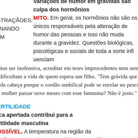
Variações de humor em grávidas são
culpa dos hormônios
MITO.
Em geral, os hormônios não são os
únicos responsáveis pela alteração de
humor das pessoas e isso não muda
durante a gravidez. Questões biológicas,
psicológicas e sociais de toda a sorte infl
uenciam
itos ser inofensiva, acreditar em teses improcedentes nem se
 dificultam a vida de quem espera um filho. "Tem grávida qu
 da cabeça porque o cordão umbilical pode se enrolar no pesc
 mulher passar nove meses com esse fantasma? Não é justo."
ERTILIDADE
a apertada contribui para a
rtilidade masculina
OSSÍVEL.
A temperatura na região da