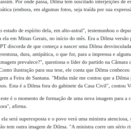
ssim. Por onde passa, Dilma tem suscitado interjeições de e
ática (embora, em algumas fotos, seja traída por sua express
o estado de espírito dela, em alto-astral", testemunhou o dep
ela em Minas Gerais, no início do mês. Era a Dilma versão 
O PT discorda de que começa a nascer uma Dilma desvinculad
entona, dura, antipática, o que for, para a imprensa e algum
imagem prevalece?", questiona o líder do partido na Câmara 
Como ilustração para sua tese, ele conta que Dilma conheceu
agem a Feira de Santana. "Minha mãe me contou que a Dilma 
lhos. Esta é a Dilma fora do gabinete da Casa Civil", contou V
e este é o momento de formação de uma nova imagem para a 
ora", afirma.
ela será superexposta e o povo verá uma ministra atenciosa, s
ção tem outra imagem de Dilma. "A ministra corre um sério ris