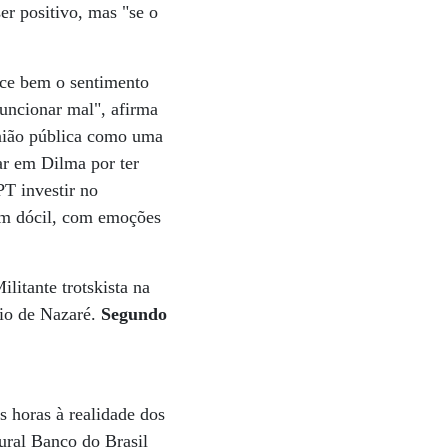
r positivo, mas "se o
ece bem o sentimento
funcionar mal", afirma
inião pública como uma
ar em Dilma por ter
PT investir no
ém dócil, com emoções
litante trotskista na
rio de Nazaré.
Segundo
s horas à realidade dos
ural Banco do Brasil