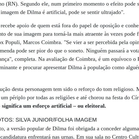
o (RN). Segundo ele, num primeiro momento o efeito pode se
 imagem de Dilma é artificial, pode se sentir ultrajado".
 recebe apoio de quem está fora do papel de oposição e conh
to de sua imagem para torná-la mais atraente às vezes pode 
Vox Populi, Marcos Coimbra. "Se vier a ser percebida pela op
menda pode ser pior do que o soneto. Ninguém passará a vot
riança", completa. Na avaliação de Coimbra, é um equívoco o 
ominante e procurar apresentar Dilma à população como algu
ução desta personagem tem sido o reforço do tom religioso. Mi
um périplo por todas as religiões e até chorou na festa do Cí
significa um esforço artificial – ou eleitoral.
nto, a versão popular de Dilma foi obrigada a conceder alguma
candidatura enfrentará nas urnas. Em sua sala no Centro Cult