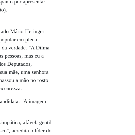
spanto por apresentar
ão).
utado Mário Heringer
popular em plena
a da verdade. "A Dilma
as pessoas, mas eu a
dos Deputados,
 sua mãe, uma senhora
passou a mão no rosto
accarezza.
candidata. "A imagem
impática, afável, gentil
co", acredita o líder do