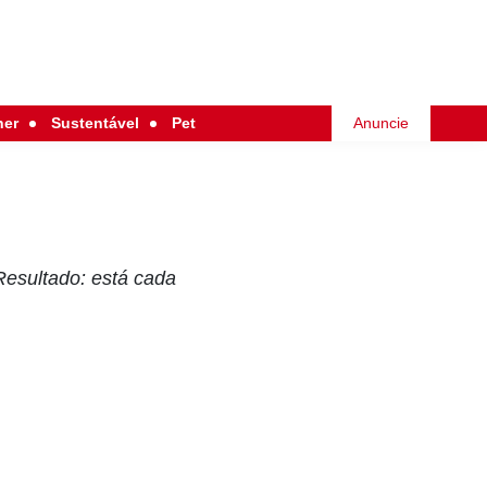
her
Sustentável
Pet
Anuncie
 Resultado: está cada