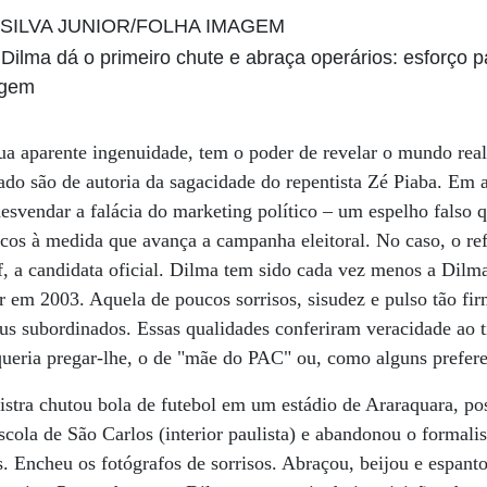
Dilma dá o primeiro chute e abraça operários: esforço p
agem
sua aparente ingenuidade, tem o poder de revelar o mundo re
lado são de autoria da sagacidade do repentista Zé Piaba. Em a
esvendar a falácia do marketing político – um espelho falso q
ticos à medida que avança a campanha eleitoral. No caso, o ref
f, a candidata oficial. Dilma tem sido cada vez menos a Dil
 em 2003. Aquela de poucos sorrisos, sisudez e pulso tão fi
eus subordinados. Essas qualidades conferiram veracidade ao t
queria pregar-lhe, o de "mãe do PAC" ou, como alguns prefer
stra chutou bola de futebol em um estádio de Araraquara, po
scola de São Carlos (interior paulista) e abandonou o formal
os. Encheu os fotógrafos de sorrisos. Abraçou, beijou e espa