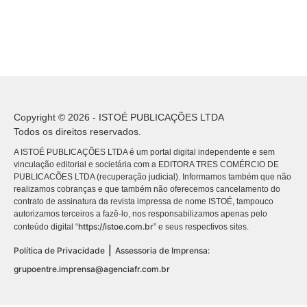
Copyright © 2026 - ISTOÉ PUBLICAÇÕES LTDA
Todos os direitos reservados.
A ISTOÉ PUBLICAÇÕES LTDA é um portal digital independente e sem
vinculação editorial e societária com a EDITORA TRES COMÉRCIO DE
PUBLICACÕES LTDA (recuperação judicial). Informamos também que não
realizamos cobranças e que também não oferecemos cancelamento do
contrato de assinatura da revista impressa de nome ISTOÉ, tampouco
autorizamos terceiros a fazê-lo, nos responsabilizamos apenas pelo
https://istoe.com.br
conteúdo digital “
” e seus respectivos sites.
|
Política de Privacidade
Assessoria de Imprensa:
grupoentre.imprensa@agenciafr.com.br