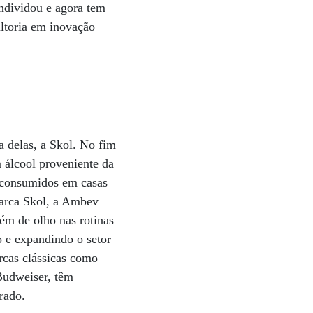
endividou e agora tem
ultoria em inovação
 delas, a Skol. No fim
 álcool proveniente da
s consumidos em casas
 marca Skol, a Ambev
bém de olho nas rotinas
 e expandindo o setor
rcas clássicas como
Budweiser, têm
rado.