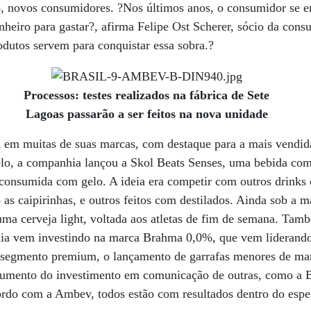
ro, novos consumidores. ?Nos últimos anos, o consumidor se 
heiro para gastar?, afirma Felipe Ost Scherer, sócio da cons
odutos servem para conquistar essa sobra.?
Processos: testes realizados na fábrica de Sete
Lagoas passarão a ser feitos na nova unidade
m muitas de suas marcas, com destaque para a mais vendida
lo, a companhia lançou a Skol Beats Senses, uma bebida com
r consumida com gelo. A ideia era competir com outros drink
 as caipirinhas, e outros feitos com destilados. Ainda sob a
uma cerveja light, voltada aos atletas de fim de semana. Tam
ia vem investindo na marca Brahma 0,0%, que vem liderando
 segmento premium, o lançamento de garrafas menores de ma
 aumento do investimento em comunicação de outras, como a 
ordo com a Ambev, todos estão com resultados dentro do espe