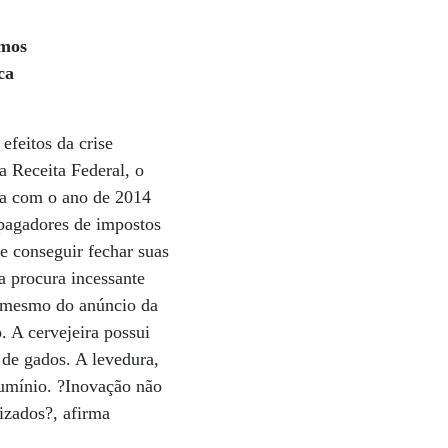
imos
ca
efeitos da crise
a Receita Federal, o
va com o ano de 2014
 pagadores de impostos
e conseguir fechar suas
 a procura incessante
s mesmo do anúncio da
. A cervejeira possui
de gados. A levedura,
lumínio. ?Inovação não
izados?, afirma