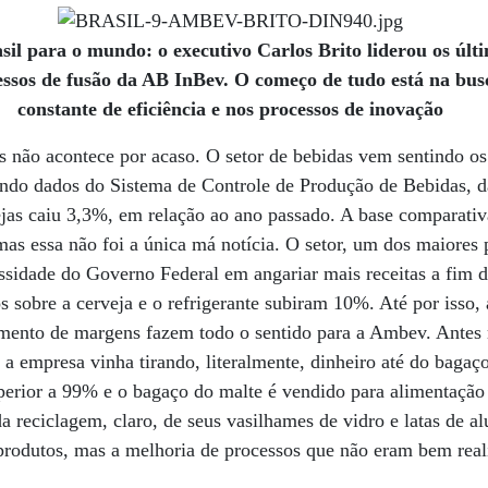
sil para o mundo: o executivo Carlos Brito liderou os últ
essos de fusão da AB InBev. O começo de tudo está na bus
constante de eficiência e nos processos de inovação
 não acontece por acaso. O setor de bebidas vem sentindo os 
undo dados do Sistema de Controle de Produção de Bebidas, d
jas caiu 3,3%, em relação ao ano passado. A base comparati
 mas essa não foi a única má notícia. O setor, um dos maiores
ssidade do Governo Federal em angariar mais receitas a fim d
os sobre a cerveja e o refrigerante subiram 10%. Até por isso,
umento de margens fazem todo o sentido para a Ambev. Ante
 a empresa vinha tirando, literalmente, dinheiro até do bagaço
perior a 99% e o bagaço do malte é vendido para alimentação 
a reciclagem, claro, de seus vasilhames de vidro e latas de a
produtos, mas a melhoria de processos que não eram bem real