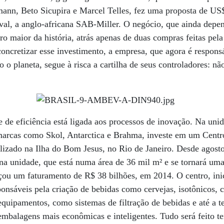
mann, Beto Sicupira e Marcel Telles, fez uma proposta de US
rival, a anglo-africana SAB-Miller. O negócio, que ainda dep
eiro maior da história, atrás apenas de duas compras feitas pel
oncretizar esse investimento, a empresa, que agora é respon
o o planeta, segue à risca a cartilha de seus controladores: n
.
e de eficiência está ligada aos processos de inovação. Na unid
arcas como Skol, Antarctica e Brahma, investe em um Centr
alizado na Ilha do Bom Jesus, no Rio de Janeiro. Desde agost
a unidade, que está numa área de 36 mil m² e se tornará uma
ou um faturamento de R$ 38 bilhões, em 2014. O centro, inic
ponsáveis pela criação de bebidas como cervejas, isotônicos, 
quipamentos, como sistemas de filtração de bebidas e até a t
embalagens mais econômicas e inteligentes. Tudo será feito 