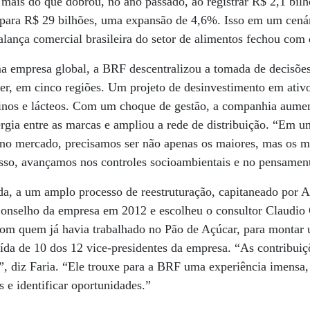
o mais do que dobrou, no ano passado, ao registrar R$ 2,1 bil
para R$ 29 bilhões, uma expansão de 4,6%. Isso em um cenári
lança comercial brasileira do setor de alimentos fechou com d
ma empresa global, a BRF descentralizou a tomada de decisões
er, em cinco regiões. Um projeto de desinvestimento em ativ
vinos e lácteos. Com um choque de gestão, a companhia aument
ergia entre as marcas e ampliou a rede de distribuição. “Em u
e no mercado, precisamos ser não apenas os maiores, mas os m
isso, avançamos nos controles socioambientais e no pensamen
da, a um amplo processo de reestruturação, capitaneado por A
Conselho da empresa em 2012 e escolheu o consultor Claudio 
om quem já havia trabalhado no Pão de Açúcar, para montar
ída de 10 dos 12 vice-presidentes da empresa. “As contribuiç
”, diz Faria. “Ele trouxe para a BRF uma experiência imensa
s e identificar oportunidades.”