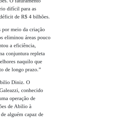
hões. O faturamento
o difícil para as
éficit de R$ 4 bilhões.
 por meio da criação
os eliminou áreas pouco
ou a eficiência,
ma conjuntura repleta
elhores naquilo que
to de longo prazo.”
bilio Diniz. O
Galeazzi, conhecido
 uma operação de
ões de Abilio à
, de alguém capaz de