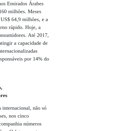
nos Emirados Árabes
 160 milhões. Meses
 US$ 64,9 milhões, e a
rno rápido. Hoje, a
consumidores. Até 2017,
tingir a capacidade de
ternacionalizadas
responsáveis por 14% do
,
ores
 internacional, não só
ses, nos cinco
à companhia números