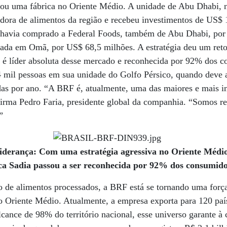
ou uma fábrica no Oriente Médio. A unidade de Abu Dhabi, 
adora de alimentos da região e recebeu investimentos de US$
ra havia comprado a Federal Foods, também de Abu Dhabi, por
iada em Omã, por US$ 68,5 milhões. A estratégia deu um reto
, é líder absoluta desse mercado e reconhecida por 92% dos 
 mil pessoas em sua unidade do Golfo Pérsico, quando deve a
das por ano. “A BRF é, atualmente, uma das maiores e mais in
afirma Pedro Faria, presidente global da companhia. “Somos 
”
iderança: Com uma estratégia agressiva no Oriente Médio
a Sadia passou a ser reconhecida por 92% dos consumid
o de alimentos processados, a BRF está se tornando uma força
o Oriente Médio. Atualmente, a empresa exporta para 120 paí
lcance de 98% do território nacional, esse universo garante 