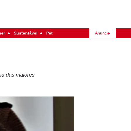
her
Sustentável
Pet
Anuncie
ma das maiores