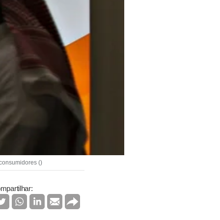
consumidores ()
mpartilhar: