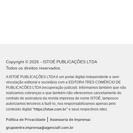
Copyright © 2026 - ISTOÉ PUBLICAÇÕES LTDA
Todos os direitos reservados.
A ISTOÉ PUBLICAÇÕES LTDA é um portal digital independente e sem
vinculação editorial e societária com a EDITORA TRES COMÉRCIO DE
PUBLICACÕES LTDA (recuperação judicial). Informamos também que não
realizamos cobranças e que também não oferecemos cancelamento do
contrato de assinatura da revista impressa de nome ISTOÉ, tampouco
autorizamos terceiros a fazê-lo, nos responsabilizamos apenas pelo
https://istoe.com.br
conteúdo digital “
” e seus respectivos sites.
|
Política de Privacidade
Assessoria de Imprensa:
grupoentre.imprensa@agenciafr.com.br