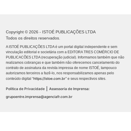
Copyright © 2026 - ISTOÉ PUBLICAÇÕES LTDA
Todos os direitos reservados.
A ISTOÉ PUBLICAÇÕES LTDA é um portal digital independente e sem
vinculação editorial e societária com a EDITORA TRES COMÉRCIO DE
PUBLICACÕES LTDA (recuperação judicial). Informamos também que não
realizamos cobranças e que também não oferecemos cancelamento do
contrato de assinatura da revista impressa de nome ISTOÉ, tampouco
autorizamos terceiros a fazê-lo, nos responsabilizamos apenas pelo
https://istoe.com.br
conteúdo digital “
” e seus respectivos sites.
|
Política de Privacidade
Assessoria de Imprensa:
grupoentre.imprensa@agenciafr.com.br