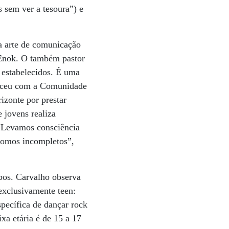
 sem ver a tesoura”) e
a arte de comunicação
 Enok. O também pastor
 estabelecidos. É uma
nteceu com a Comunidade
zonte por prestar
 jovens realiza
. “Levamos consciência
 somos incompletos”,
bos. Carvalho observa
exclusivamente teen:
pecífica de dançar rock
xa etária é de 15 a 17