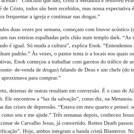
 aceitar?” Concluiu que não, criou a Metanoia e resolveu eva
é de Cristo, todos são bem recebidos, mas nossa expectativa
a frequentar a igreja e continuar nas drogas.”
izados duas vezes por semana, começam com louvor acústico (r
tam nas esteiras espalhadas pelo chão num templo dark. “As d
tudo é igual. Só muda a cultura”, explica Enok. “Entendemos 
nhum padrão.” Às vezes, o pastor tenta ir a locais nos quais
ativas, Enok começou a trabalhar com garotos do tráfico de 
ponto- de-venda de drogas) falando de Deus e um chefe (do t
 aproximava para comprar.”
rto, dezenas de outras resultam em conversão. É o caso de Al
th. Ele encontrou a “luz da salvação”, como diz, na Metanoia.
a das crises de depressão. “Estava em meu quarto e pensei: se
 como sou e me ajude.” Três semanas depois, conheceu Jesus
lcimar de Carvalho Jesus, já convertido. Rotten Death passou
ificação”. Hoje, ambos integram a banda cristã Blasterror. 