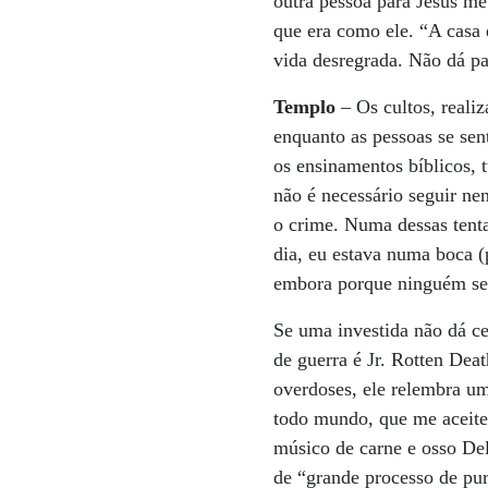
outra pessoa para Jesus me
que era como ele. “A casa 
vida desregrada. Não dá par
Templo
– Os cultos, real
enquanto as pessoas se sen
os ensinamentos bíblicos, 
não é necessário seguir ne
o crime. Numa dessas tent
dia, eu estava numa boca (
embora porque ninguém se
Se uma investida não dá ce
de guerra é Jr. Rotten Dea
overdoses, ele relembra um
todo mundo, que me aceite
músico de carne e osso De
de “grande processo de pur