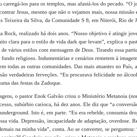
 carregá-los para os templos, mas afastá-los do pecado. “O 
contrar Jesus, mesmo que não o vejamos mais, nossa missão es
is Teixeira da Silva, da Comunidade S 8, em Niterói, Rio de J
ta Rock, realizado há dois anos. “Nosso objetivo é atingir jov
to clara para o estilo de vida dark que levam”, explica o pas
s de vários estilos com mensagem de Deus. Tirando essa parti
 fundo religioso. Indumentárias e cenários remetem à imagem
em todas as outras comunidades. Das mais atuantes no País,
são verdadeiras ferveções. “Eu procurava felicidade no álcool
numa das festas da Zadoque.
uagens, o pastor Enok Galvão criou o Ministério Metanoia (n
esso, subúrbio carioca, há dez anos. Ele diz que “a conversã
 underground. Isto é, em parte. “Eu era rebelde, consumia dro
sa vida. Depressão, incapacidade de adaptação, overdose. Re
demais na minha vida”, conta. Ao se converter, se perguntou: 