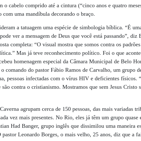
 o cabelo comprido até a cintura (“cinco anos e quatro meses
o com uma mandíbula decorando o braço.
ideram a tatuagem uma espécie de simbologia bíblica. “É um
 pode ver a mensagem de Deus que você está passando”, diz
osta completa: “O visual mostra que somos contra os padrões
política.” Mas já teve reconhecimento político. Foi o que aco
cebeu homenagem especial da Câmara Municipal de Belo Hori
b o comando do pastor Fábio Ramos de Carvalho, um grupo de
ua, pessoas infectadas com o vírus HIV e deficientes físicos
e são contra o cristianismo. Mostramos que sem Jesus Cristo
Caverna agrupam cerca de 150 pessoas, das mais variadas tri
cada vez mais presentes. No Rio, eles já têm um grupo quase 
ian Had Banger, grupo inglês que dissimilou uma maneira es
 pastor Leonardo Borges, o mais velho, 25 anos, diz que a fai