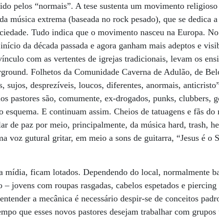
uido pelos “normais”. A tese sustenta um movimento religioso 
da música extrema (baseada no rock pesado), que se dedica a
iedade. Tudo indica que o movimento nasceu na Europa. No 
início da década passada e agora ganham mais adeptos e visib
ínculo com as vertentes de igrejas tradicionais, levam os en
rground. Folhetos da Comunidade Caverna de Adulão, de Bel
sujos, desprezíveis, loucos, diferentes, anormais, anticrist
os pastores são, comumente, ex-drogados, punks, clubbers, gó
o esquema. E continuam assim. Cheios de tatuagens e fãs do 
lar de paz por meio, principalmente, da música hard, trash, h
uma voz gutural gritar, em meio a sons de guitarra, “Jesus é o
a mídia, ficam lotados. Dependendo do local, normalmente ba
co – jovens com roupas rasgadas, cabelos espetados e piercing
 entender a mecânica é necessário despir-se de conceitos padr
empo que esses novos pastores desejam trabalhar com grupos 