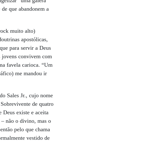
ngelizar “uma galera”
 é de que abandonem a
ock muito alto)
outrinas apostólicas,
que para servir a Deus
 os jovens convivem com
uma favela carioca. “Um
ráfico) me mandou ir
do Sales Jr., cujo nome
 Sobrevivente de quatro
 Deus existe e aceita
 – não o divino, mas o
 então pelo que chama
Normalmente vestido de