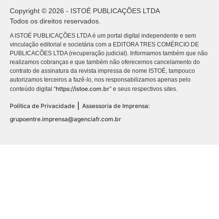
Copyright © 2026 - ISTOÉ PUBLICAÇÕES LTDA
Todos os direitos reservados.
A ISTOÉ PUBLICAÇÕES LTDA é um portal digital independente e sem
vinculação editorial e societária com a EDITORA TRES COMÉRCIO DE
PUBLICACÕES LTDA (recuperação judicial). Informamos também que não
realizamos cobranças e que também não oferecemos cancelamento do
contrato de assinatura da revista impressa de nome ISTOÉ, tampouco
autorizamos terceiros a fazê-lo, nos responsabilizamos apenas pelo
https://istoe.com.br
conteúdo digital “
” e seus respectivos sites.
|
Política de Privacidade
Assessoria de Imprensa:
grupoentre.imprensa@agenciafr.com.br