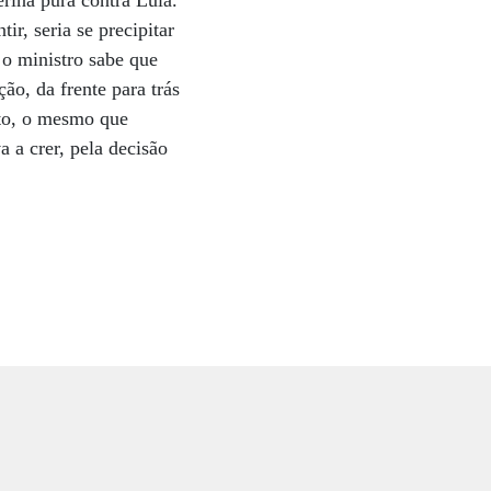
erina pura contra Lula.
r, seria se precipitar
 o ministro sabe que
ão, da frente para trás
nto, o mesmo que
 a crer, pela decisão