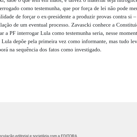
i, sabe o que tem em mãos, e talvez o material seja nitroglic
terrogado como testemunha, que por força de lei não pode menti
lidade de forçar o ex-presidente a produzir provas contra si –
ulação de um eventual processo. Zavascki conhece a Constituiç
ndar a PF interrogar Lula como testemunha seria, nesse mome
. Lula depõe pela primeira vez como informante, mas tudo leva
eporá na sequência dos fatos como investigado.
culação editorial e societária com a EDITORA