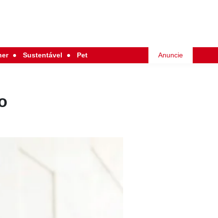
her
Sustentável
Pet
Anuncie
o