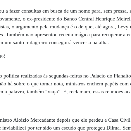
 a fazer consultas em busca de um nome para, sem pressa, su
vamente, o ex-presidente do Banco Central Henrique Meirel
istas, o argumento pela mudança é o de que, até agora, Levy 
res. Também não apresentou receita mágica para recuperar a 
 um santo milagreiro conseguirá vencer a batalha.
 política realizadas às segundas-feiras no Palácio do Planalt
não há sobre o que tomar nota, ministros enchem papéis com 
m a palavra, também “viaja”. E, reclamam, essas reuniões a
stro Aloizio Mercadante depois que ele perdeu a Casa Civil 
 inviabilizei por ter sido um escudo que protegeu Dilma. Sem 