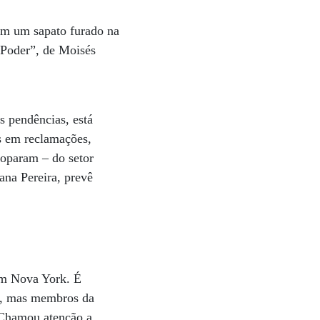
om um sapato furado na
 Poder”, de Moisés
s pendências, está
s em reclamações,
toparam – do setor
ana Pereira, prevê
em Nova York. É
em, mas membros da
 Chamou atenção a