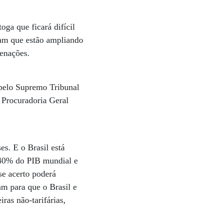
ga que ficará difícil
tam que estão ampliando
denações.
 pelo Supremo Tribunal
 Procuradoria Geral
s. E o Brasil está
o 40% do PIB mundial e
se acerto poderá
am para que o Brasil e
ras não-tarifárias,