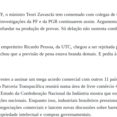
F, o ministro Teori Zavascki tem comentado com colegas de to
s investigações da PF e da PGR continuarem assim. Argumen
rofundar na produção de provas. Só delação não sustenta con
 empreiteiro Ricardo Pessoa, da UTC, chegou a ser rejeitada
achou que a previsão de pena estava branda demais. E pediu à
estes a assinar um mega acordo comercial com outros 11 paíse
a Parceria Transpacífica reunirá numa área de livre comérci
 Estudo da Confederação Nacional da Indústria mostra que es
ões nacionais. Enquanto isso, industriais brasileiros pression
egociações comerciais e lancem novas discussões sobre barrei
ropriedade intelectual e compras governamentais.