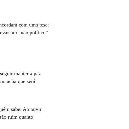
oncordam com uma tese:
levar um “não político”
nseguir manter a paz
rno acha que será
nguém sabe. Ao ouvir
 tão ruim quanto