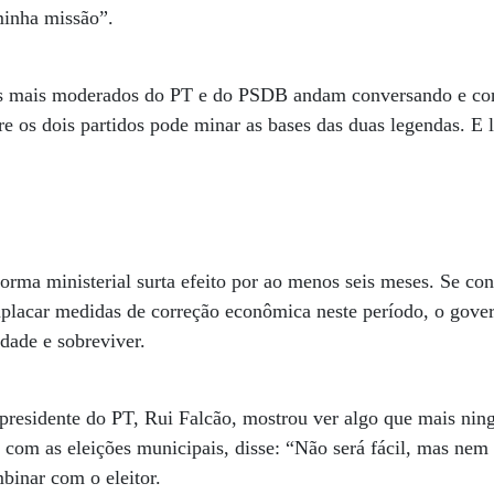
minha missão”.
es mais moderados do PT e do PSDB andam conversando e c
tre os dois partidos pode minar as bases das duas legendas. E 
forma ministerial surta efeito por ao menos seis meses. Se co
mplacar medidas de correção econômica neste período, o gove
idade e sobreviver.
 presidente do PT, Rui Falcão, mostrou ver algo que mais ni
com as eleições municipais, disse: “Não será fácil, mas nem
binar com o eleitor.