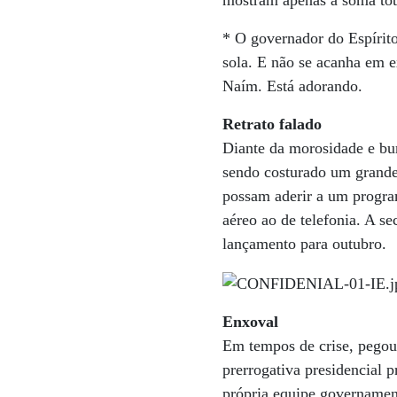
mostram apenas a soma tot
* O governador do Espírit
sola. E não se acanha em 
Naím. Está adorando.
Retrato falado
Diante da morosidade e bur
sendo costurado um grande
possam aderir a um program
aéreo ao de telefonia. A se
lançamento para outubro.
Enxoval
Em tempos de crise, pegou
prerrogativa presidencial 
própria equipe governamen