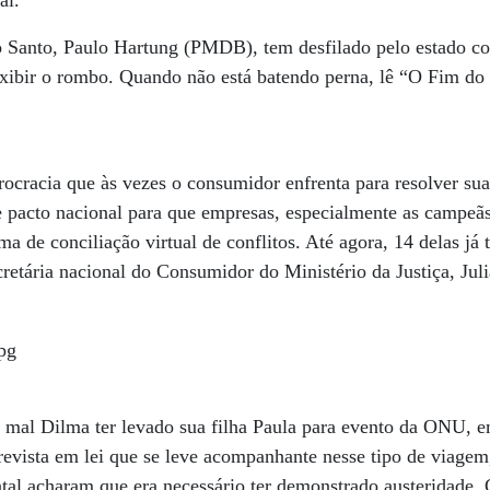
al.
o Santo, Paulo Hartung (PMDB), tem desfilado pelo estado c
exibir o rombo. Quando não está batendo perna, lê “O Fim do
ocracia que às vezes o consumidor enfrenta para resolver sua
 pacto nacional para que empresas, especialmente as campeã
a de conciliação virtual de conflitos. Até agora, 14 delas já 
cretária nacional do Consumidor do Ministério da Justiça, Juli
 mal Dilma ter levado sua filha Paula para evento da ONU, 
prevista em lei que se leve acompanhante nesse tipo de viag
tal acharam que era necessário ter demonstrado austeridade.