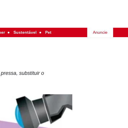
her
Sustentável
Pet
Anuncie
ressa, substituir o