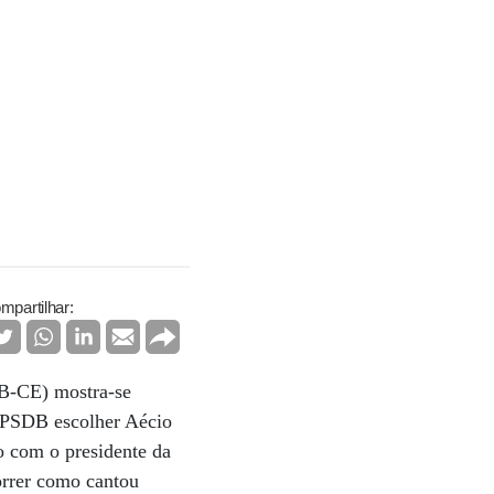
mpartilhar:
SB-CE) mostra-se
o PSDB escolher Aécio
o com o presidente da
orrer como cantou