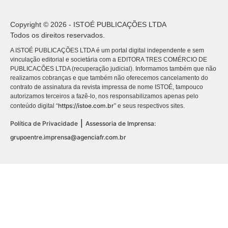
Copyright © 2026 - ISTOÉ PUBLICAÇÕES LTDA
Todos os direitos reservados.
A ISTOÉ PUBLICAÇÕES LTDA é um portal digital independente e sem
vinculação editorial e societária com a EDITORA TRES COMÉRCIO DE
PUBLICACÕES LTDA (recuperação judicial). Informamos também que não
realizamos cobranças e que também não oferecemos cancelamento do
contrato de assinatura da revista impressa de nome ISTOÉ, tampouco
autorizamos terceiros a fazê-lo, nos responsabilizamos apenas pelo
https://istoe.com.br
conteúdo digital “
” e seus respectivos sites.
|
Política de Privacidade
Assessoria de Imprensa:
grupoentre.imprensa@agenciafr.com.br