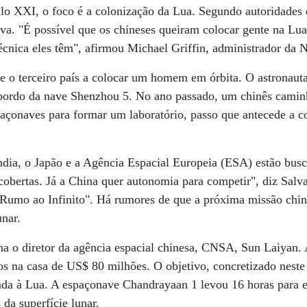
ulo XXI, o foco é a colonização da Lua. Segundo autoridades 
va. "É possível que os chineses queiram colocar gente na Lua
écnica eles têm", afirmou Michael Griffin, administrador da 
e o terceiro país a colocar um homem em órbita. O astronaut
a bordo da nave Shenzhou 5. No ano passado, um chinês camin
paçonaves para formar um laboratório, passo que antecede a 
Índia, o Japão e a Agência Espacial Europeia (ESA) estão bu
obertas. Já a China quer autonomia para competir", diz Salv
o "Rumo ao Infinito". Há rumores de que a próxima missão chine
unar.
irma o diretor da agência espacial chinesa, CNSA, Sun Laiyan.
 na casa de US$ 80 milhões. O objetivo, concretizado neste 
ada à Lua. A espaçonave Chandrayaan 1 levou 16 horas para en
 da superfície lunar.