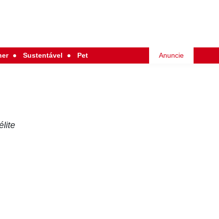
her
Sustentável
Pet
Anuncie
lite