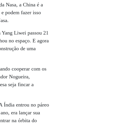
da Nasa, a China é a
 e podem fazer isso
Nasa.
a Yang Liwei passou 21
hou no espaço. E agora
construção de uma
scando cooperar com os
ador Nogueira,
sa seja fincar a
 A Índia entrou no páreo
ano, era lançar sua
trar na órbita do