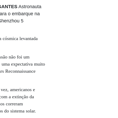
IGANTES
Astronauta
para o embarque na
Shenzhou 5
a cósmica levantada
issão não foi um
se uma expectativa muito
ars Reconnaissance
 vez, americanos e
 com a extinção da
nos correram
s do sistema solar.