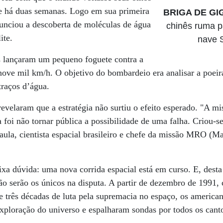
e há duas semanas. Logo em sua primeira
BRIGA DE G
nunciou a descoberta de moléculas de água
chinês ruma 
ite.
nave 
s lançaram um pequeno foguete contra a
nove mil km/h. O objetivo do bombardeio era analisar a poeir
traços d’água.
revelaram que a estratégia não surtiu o efeito esperado. "A m
 foi não tornar pública a possibilidade de uma falha. Criou-
aula, cientista espacial brasileiro e chefe da missão MRO (M
ixa dúvida: uma nova corrida espacial está em curso. E, desta
não serão os únicos na disputa. A partir de dezembro de 1991,
e três décadas de luta pela supremacia no espaço, os america
xploração do universo e espalharam sondas por todos os canto