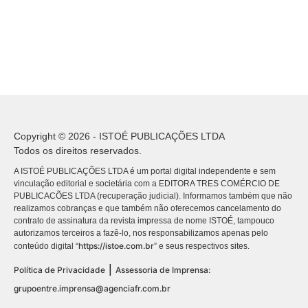
Copyright © 2026 - ISTOÉ PUBLICAÇÕES LTDA
Todos os direitos reservados.
A ISTOÉ PUBLICAÇÕES LTDA é um portal digital independente e sem
vinculação editorial e societária com a EDITORA TRES COMÉRCIO DE
PUBLICACÕES LTDA (recuperação judicial). Informamos também que não
realizamos cobranças e que também não oferecemos cancelamento do
contrato de assinatura da revista impressa de nome ISTOÉ, tampouco
autorizamos terceiros a fazê-lo, nos responsabilizamos apenas pelo
https://istoe.com.br
conteúdo digital “
” e seus respectivos sites.
|
Política de Privacidade
Assessoria de Imprensa:
grupoentre.imprensa@agenciafr.com.br