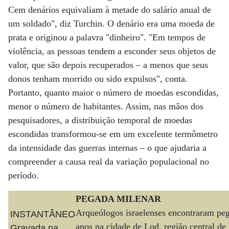
Cem denários equivaliam à metade do salário anual de
um soldado", diz Turchin. O denário era uma moeda de
prata e originou a palavra "dinheiro". "Em tempos de
violência, as pessoas tendem a esconder seus objetos de
valor, que são depois recuperados – a menos que seus
donos tenham morrido ou sido expulsos", conta.
Portanto, quanto maior o número de moedas escondidas,
menor o número de habitantes. Assim, nas mãos dos
pesquisadores, a distribuição temporal de moedas
escondidas transformou-se em um excelente termômetro
da intensidade das guerras internas – o que ajudaria a
compreender a causa real da variação populacional no
período.
PEGADA MILENAR
Arqueólogos israelenses encontraram pe
INSTANTÂNEO
anos na cidade de Lod, região central de
Gravada na