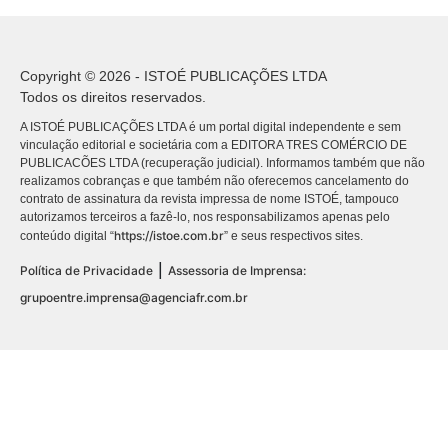
Copyright © 2026 - ISTOÉ PUBLICAÇÕES LTDA
Todos os direitos reservados.
A ISTOÉ PUBLICAÇÕES LTDA é um portal digital independente e sem
vinculação editorial e societária com a EDITORA TRES COMÉRCIO DE
PUBLICACÕES LTDA (recuperação judicial). Informamos também que não
realizamos cobranças e que também não oferecemos cancelamento do
contrato de assinatura da revista impressa de nome ISTOÉ, tampouco
autorizamos terceiros a fazê-lo, nos responsabilizamos apenas pelo
https://istoe.com.br
conteúdo digital “
” e seus respectivos sites.
|
Política de Privacidade
Assessoria de Imprensa:
grupoentre.imprensa@agenciafr.com.br