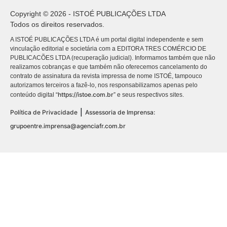
Copyright © 2026 - ISTOÉ PUBLICAÇÕES LTDA
Todos os direitos reservados.
A ISTOÉ PUBLICAÇÕES LTDA é um portal digital independente e sem
vinculação editorial e societária com a EDITORA TRES COMÉRCIO DE
PUBLICACÕES LTDA (recuperação judicial). Informamos também que não
realizamos cobranças e que também não oferecemos cancelamento do
contrato de assinatura da revista impressa de nome ISTOÉ, tampouco
autorizamos terceiros a fazê-lo, nos responsabilizamos apenas pelo
https://istoe.com.br
conteúdo digital “
” e seus respectivos sites.
|
Política de Privacidade
Assessoria de Imprensa:
grupoentre.imprensa@agenciafr.com.br