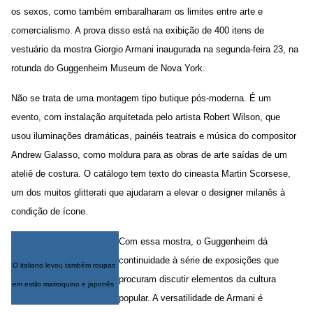
os sexos, como também embaralharam os limites entre arte e
comercialismo. A prova disso está na exibição de 400 itens de
vestuário da mostra Giorgio Armani inaugurada na segunda-feira 23, na
rotunda do Guggenheim Museum de Nova York.
Não se trata de uma montagem tipo butique pós-moderna. É um
evento, com instalação arquitetada pelo artista Robert Wilson, que
usou iluminações dramáticas, painéis teatrais e música do compositor
Andrew Galasso, como moldura para as obras de arte saídas de um
ateliê de costura. O catálogo tem texto do cineasta Martin Scorsese,
um dos muitos glitterati que ajudaram a elevar o designer milanês à
condição de ícone.
Com essa mostra, o Guggenheim dá
continuidade à série de exposições que
O italiano levou também roupas
procuram discutir elementos da cultura
em estilo marroquino e japonês
popular. A versatilidade de Armani é