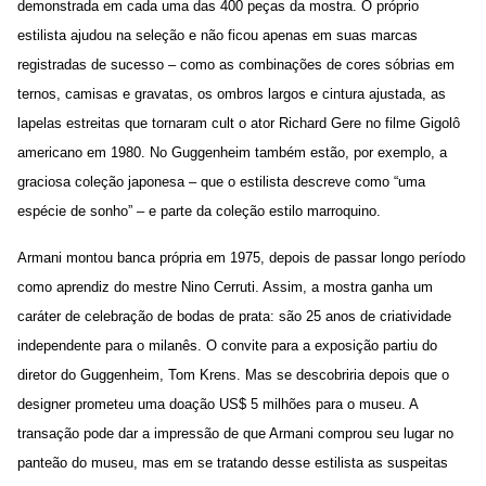
demonstrada em cada uma das 400 peças da mostra. O próprio
estilista ajudou na seleção e não ficou apenas em suas marcas
registradas de sucesso – como as combinações de cores sóbrias em
ternos, camisas e gravatas, os ombros largos e cintura ajustada, as
lapelas estreitas que tornaram cult o ator Richard Gere no filme Gigolô
americano em 1980. No Guggenheim também estão, por exemplo, a
graciosa coleção japonesa – que o estilista descreve como “uma
espécie de sonho” – e parte da coleção estilo marroquino.
Armani montou banca própria em 1975, depois de passar longo período
como aprendiz do mestre Nino Cerruti. Assim, a mostra ganha um
caráter de celebração de bodas de prata: são 25 anos de criatividade
independente para o milanês. O convite para a exposição partiu do
diretor do Guggenheim, Tom Krens. Mas se descobriria depois que o
designer prometeu uma doação US$ 5 milhões para o museu. A
transação pode dar a impressão de que Armani comprou seu lugar no
panteão do museu, mas em se tratando desse estilista as suspeitas