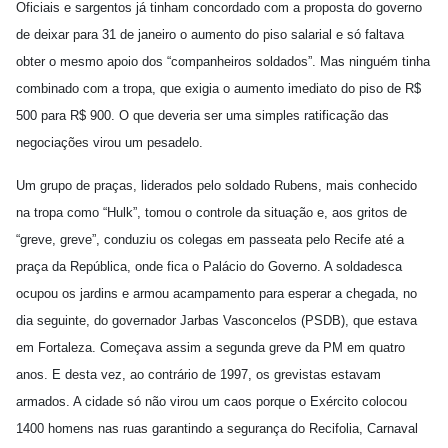
Oficiais e sargentos já tinham concordado com a proposta do governo
de deixar para 31 de janeiro o aumento do piso salarial e só faltava
obter o mesmo apoio dos “companheiros soldados”. Mas ninguém tinha
combinado com a tropa, que exigia o aumento imediato do piso de R$
500 para R$ 900. O que deveria ser uma simples ratificação das
negociações virou um pesadelo.
Um grupo de praças, liderados pelo soldado Rubens, mais conhecido
na tropa como “Hulk”, tomou o controle da situação e, aos gritos de
“greve, greve”, conduziu os colegas em passeata pelo Recife até a
praça da República, onde fica o Palácio do Governo. A soldadesca
ocupou os jardins e armou acampamento para esperar a chegada, no
dia seguinte, do governador Jarbas Vasconcelos (PSDB), que estava
em Fortaleza. Começava assim a segunda greve da PM em quatro
anos. E desta vez, ao contrário de 1997, os grevistas estavam
armados. A cidade só não virou um caos porque o Exército colocou
1400 homens nas ruas garantindo a segurança do Recifolia, Carnaval