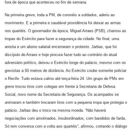
fora de época que aconteceu no fim de semana.
Na primeira greve, toda a PM, de coronéis a soldados, aderiu ao
movimento. E a primeira e saudável providência foi deixar as armas
nos quartéis. O governador da época, Miguel Arraes (PSB), chamou as
tropas do Exército para fazer a segurança da cidade. No final, uma
anistia e um abono salarial encerraram o protesto. Jarbas, que foi
discípulo de Arraes e hoje procura fazer tudo ao contrário do atual
adversário político, deixou o Exército longe do palácio, mesmo com os
grevistas a 50 metros de distância. Ao Exército coube somente policiar
o Recife. Tudo estava calmo até terça-feira 24. Um grupo de PMs em
greve trocou tiros com colegas em frente à Secretaria de Defesa
Social, novo nome da Secretaria de Segurança. Os acampados se
animaram e também trocaram tiros com a pequena tropa que protegia o
palácio. Jarbas deu o troco na mesma moeda. “Não haverá
negociações com amotinados, insubordinados, com bandidos de farda.
Só tem conversa com a volta aos quartéis”, afirmou, cortando o diálogo