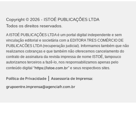
Copyright © 2026 - ISTOÉ PUBLICAÇÕES LTDA
Todos os direitos reservados.
A ISTOÉ PUBLICAÇÕES LTDA é um portal digital independente e sem
vinculação editorial e societária com a EDITORA TRES COMÉRCIO DE
PUBLICACÕES LTDA (recuperação judicial). Informamos também que não
realizamos cobranças e que também não oferecemos cancelamento do
contrato de assinatura da revista impressa de nome ISTOÉ, tampouco
autorizamos terceiros a fazê-lo, nos responsabilizamos apenas pelo
https://istoe.com.br
conteúdo digital “
” e seus respectivos sites.
|
Política de Privacidade
Assessoria de Imprensa:
grupoentre.imprensa@agenciafr.com.br